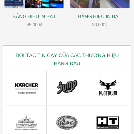
BẢNG HIỆU IN BẠT
BẢNG HIỆU IN BẠT
45,000
₫
30,000
₫
ĐỐI TÁC TIN CẬY CỦA CÁC THƯƠNG HIỆU
HÀNG ĐẦU