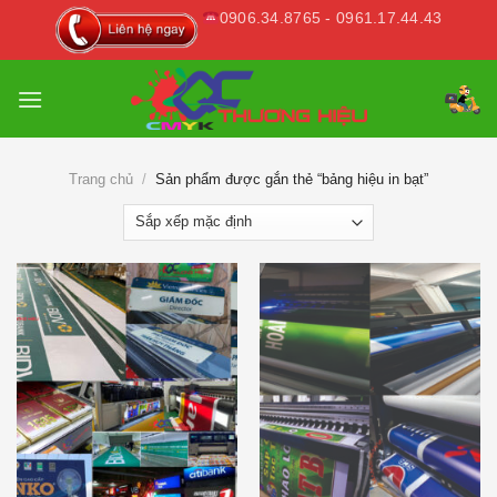
Skip
0906.34.8765 - 0961.17.44.43
to
content
Trang chủ
/
Sản phẩm được gắn thẻ “bảng hiệu in bạt”