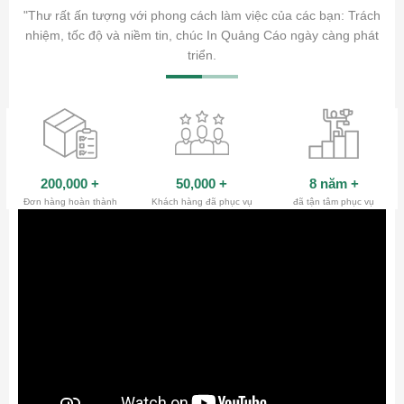
ăm sóc
"Thư rất ấn tượng với phong cách làm việc của các bạn: Trách
ty.
nhiệm, tốc độ và niềm tin, chúc In Quảng Cáo ngày càng phát
triển.
200,000
+
50,000
+
8 năm
+
Đơn hàng hoàn thành
Khách hàng đã phục vụ
đã tận tâm phục vụ