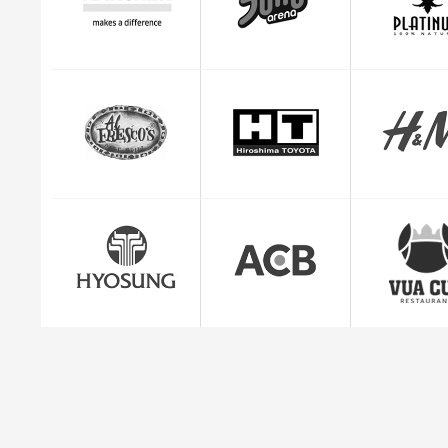
Kevin trọ
CEO Giuse
"Mình cảm thấy rất yên tâm và hài lòng với dị
quản lý đơn hàng c