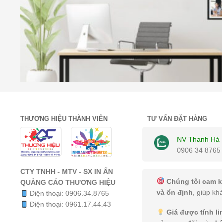
THƯƠNG HIỆU THÀNH VIÊN
TƯ VẤN ĐẶT HÀNG
NV Thanh Hà
0906 34 8765
CTY TNHH - MTV - SX IN ẤN
Chúng tôi cam k
QUẢNG CÁO THƯƠNG HIỆU
và ổn định
, giúp kh
Điện thoại:
0906.34.8765
Điện thoại:
0961.17.44.43
Giá được tính l