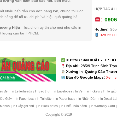
ất lượng vẫn đảm bảo sắc nét, bền màu
.
HỢP TÁC & L
iết khấu hấp dẫn cho đơn hàng lớn, chúng tôi luôn
h hàng để tối ưu chi phí và hiệu quả quảng bá.
:
0
906
hương Hiệu
– lựa chọn uy tín cho mọi nhu cầu in
Hotline:
Góp 
ất lượng cao tại TPHCM.
028 22 60
XƯỞNG SẢN XUẤT - TP. HỒ 
Địa chỉ:
285/9 Trịnh Đình Trọ
Xưởng In Quảng Cáo Thươ
Xem vị 
Bản đồ Google Maps:
iêu đề
In Letterheads
In Bao thư
In Envelopes
In Vé
In Tickets
In Tờ gấ
|
|
|
|
|
|
Hộp Giấy
In Paper box
In Túi giấy
In Paper bags
In Nhãn Dán
In Decal La
|
|
|
|
|
 Menus
In Giấy ghi chú
In Block notes
In Phiếu bảo hành
In Warranty Card
|
|
|
|
|
Copyright © 2019