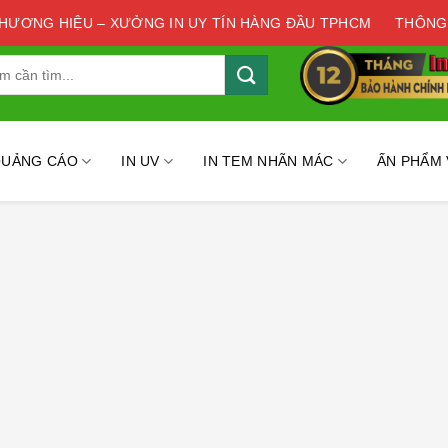
THƯƠNG HIỆU – XƯỞNG IN UY TÍN HÀNG ĐẦU TPHCM
THÔNG
QUẢNG CÁO
IN UV
IN TEM NHÃN MÁC
ẤN PHẨM