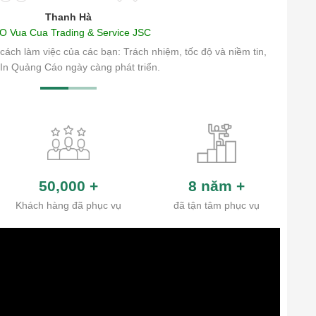
Thanh Hà
O Vua Cua Trading & Service JSC
cách làm việc của các bạn: Trách nhiệm, tốc độ và niềm tin,
In Quảng Cáo ngày càng phát triển.
50,000
+
8 năm
+
Khách hàng đã phục vụ
đã tận tâm phục vụ