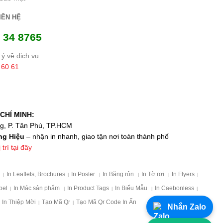
IÊN HỆ
 34 8765
ý về dịch vụ
 60 61
CHÍ MINH:
ng, P. Tân Phú, TP.HCM
ng Hiệu
– nhận in nhanh, giao tận nơi toàn thành phố
trí tại đây
p
In Leaflets, Brochures
In Poster
In Băng rôn
In Tờ rơi
In Flyers
|
|
|
|
|
|
bel
In Mác sản phẩm
In Product Tags
In Biểu Mẫu
In Caebonless
|
|
|
|
|
In Thiệp Mời
Tạo Mã Qr
Tạo Mã Qr Code In Ấn
|
|
Nhắn Zalo