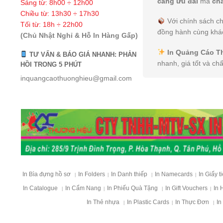
càng ưu đãi
mà
ch
Sáng từ: 8h00 ÷ 12h00
Chiều từ: 13h30 ÷ 17h30
Với chính sách ch
Tối từ: 18h ÷ 22h00
đồng hành cùng khác
(Chủ Nhật Nghỉ & Hỗ In Hàng Gấp)
In Quảng Cáo T
TƯ VẤN & BÁO GIÁ NHANH: PHẢN
nhanh, giá tốt và ch
HỒI TRONG 5 PHÚT
inquangcaothuonghieu@gmail.com
In Bìa đựng hồ sơ
In Folders
In Danh thiếp
In Namecards
In Giấy t
|
|
|
|
In Catalogue
In Cẩm Nang
In Phiếu Quà Tặng
In Gift Vouchers
In 
|
|
|
|
In Thẻ nhựa
In Plastic Cards
In Thực Đơn
In
|
|
|