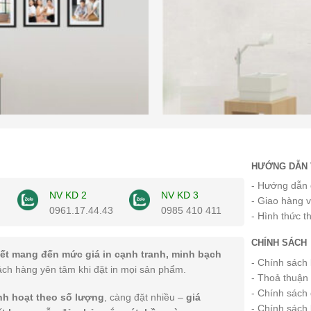
HƯỚNG DẪN 
- Hướng dẫn 
NV KD 2
NV KD 3
- Giao hàng 
0961.17.44.43
0985 410 411
- Hình thức t
CHÍNH SÁCH
ết mang đến mức giá in cạnh tranh, minh bạch
- Chính sách
ách hàng yên tâm khi đặt in mọi sản phẩm.
- Thoả thuận
- Chính sách 
inh hoạt theo số lượng
, càng đặt nhiều –
giá
- Chính sách