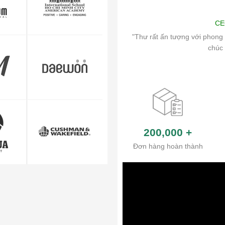
ng
Art
CE
ch vụ chăm sóc khách hàng và hệ thống
"Thư rất ấn tượng với phong 
ủa công ty.
chúc 
200,000
+
Đơn hàng hoàn thành