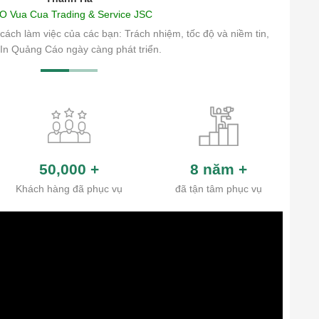
O Vua Cua Trading & Service JSC
cách làm việc của các bạn: Trách nhiệm, tốc độ và niềm tin,
In Quảng Cáo ngày càng phát triển.
50,000
+
8 năm
+
Khách hàng đã phục vụ
đã tận tâm phục vụ