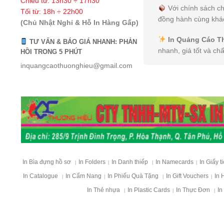
Chiều từ: 13h30 ÷ 17h30
Với chính sách ch
Tối từ: 18h ÷ 22h00
đồng hành cùng khác
(Chủ Nhật Nghỉ & Hỗ In Hàng Gấp)
In Quảng Cáo T
TƯ VẤN & BÁO GIÁ NHANH: PHẢN
nhanh, giá tốt và ch
HỒI TRONG 5 PHÚT
inquangcaothuonghieu@gmail.com
In Bìa đựng hồ sơ
In Folders
In Danh thiếp
In Namecards
In Giấy t
|
|
|
|
In Catalogue
In Cẩm Nang
In Phiếu Quà Tặng
In Gift Vouchers
In 
|
|
|
|
In Thẻ nhựa
In Plastic Cards
In Thực Đơn
In
|
|
|