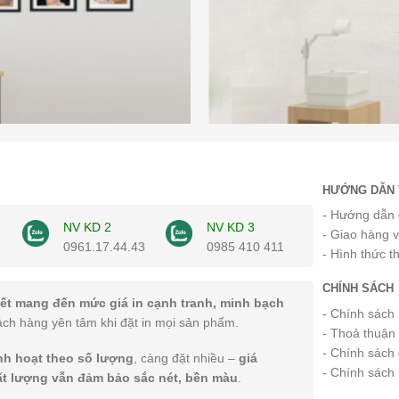
HƯỚNG DẪN 
- Hướng dẫn 
NV KD 2
NV KD 3
- Giao hàng 
0961.17.44.43
0985 410 411
- Hình thức t
CHÍNH SÁCH
ết mang đến mức giá in cạnh tranh, minh bạch
- Chính sách
ách hàng yên tâm khi đặt in mọi sản phẩm.
- Thoả thuận
- Chính sách 
inh hoạt theo số lượng
, càng đặt nhiều –
giá
- Chính sách
ất lượng vẫn đảm bảo sắc nét, bền màu
.