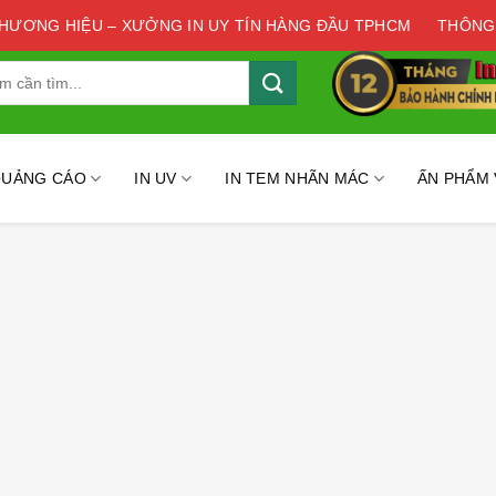
THƯƠNG HIỆU – XƯỞNG IN UY TÍN HÀNG ĐẦU TPHCM
THÔNG
QUẢNG CÁO
IN UV
IN TEM NHÃN MÁC
ẤN PHẨM