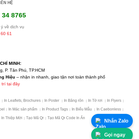
IÊN HỆ
 34 8765
ý về dịch vụ
 60 61
CHÍ MINH:
ng, P. Tân Phú, TP.HCM
ng Hiệu
– nhận in nhanh, giao tận nơi toàn thành phố
trí tại đây
p
In Leaflets, Brochures
In Poster
In Băng rôn
In Tờ rơi
In Flyers
|
|
|
|
|
|
bel
In Mác sản phẩm
In Product Tags
In Biểu Mẫu
In Caebonless
|
|
|
|
|
In Thiệp Mời
Tạo Mã Qr
Tạo Mã Qr Code In Ấn
|
|
Nhắn Zalo
Gọi ngay