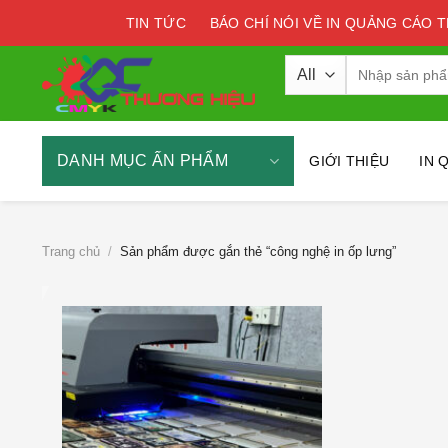
Skip
TIN TỨC
BÁO CHÍ NÓI VỀ IN QUẢNG CÁO 
to
content
Tìm
kiếm:
DANH MỤC ẤN PHẨM
GIỚI THIỆU
IN 
Trang chủ
/
Sản phẩm được gắn thẻ “công nghệ in ốp lưng”