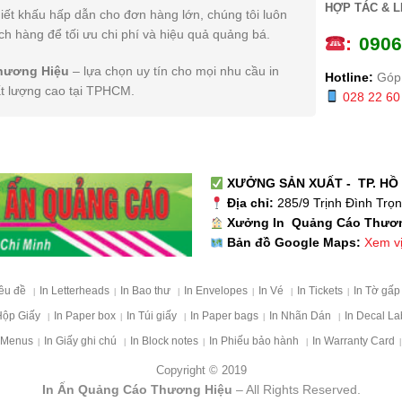
HỢP TÁC & L
iết khấu hấp dẫn cho đơn hàng lớn, chúng tôi luôn
h hàng để tối ưu chi phí và hiệu quả quảng bá.
:
0
906
hương Hiệu
– lựa chọn uy tín cho mọi nhu cầu in
Hotline:
Góp 
ất lượng cao tại TPHCM.
028 22 60
XƯỞNG SẢN XUẤT - TP. HỒ 
Địa chỉ:
285/9 Trịnh Đình Trọ
Xưởng In Quảng Cáo Thươ
Xem vị 
Bản đồ Google Maps:
iêu đề
In Letterheads
In Bao thư
In Envelopes
In Vé
In Tickets
In Tờ gấ
|
|
|
|
|
|
Hộp Giấy
In Paper box
In Túi giấy
In Paper bags
In Nhãn Dán
In Decal La
|
|
|
|
|
 Menus
In Giấy ghi chú
In Block notes
In Phiếu bảo hành
In Warranty Card
|
|
|
|
|
Copyright © 2019
In Ấn Quảng Cáo Thương Hiệu
– All Rights Reserved.