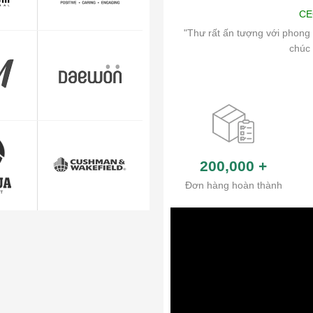
Art
CE
ch vụ chăm sóc khách hàng và hệ thống
"Thư rất ấn tượng với phong 
ủa công ty.
chúc 
200,000
+
Đơn hàng hoàn thành