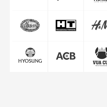
CEO Giuse
"Mình cảm thấy rất yên tâm và hài lòng với dị
quản lý đơn hàng c