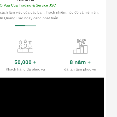
O Vua Cua Trading & Service JSC
cách làm việc của các bạn: Trách nhiệm, tốc độ và niềm tin,
In Quảng Cáo ngày càng phát triển.
50,000
+
8 năm
+
Khách hàng đã phục vụ
đã tận tâm phục vụ