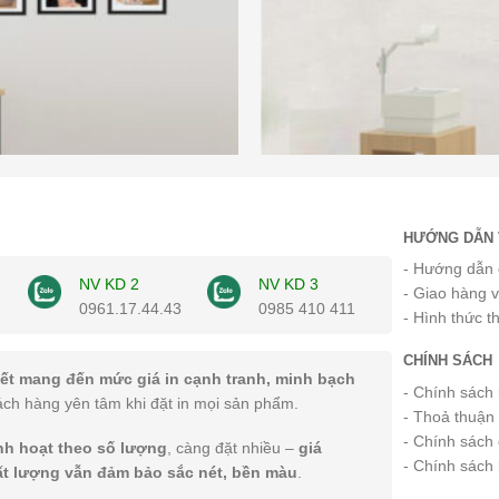
HƯỚNG DẪN 
- Hướng dẫn 
NV KD 2
NV KD 3
- Giao hàng 
0961.17.44.43
0985 410 411
- Hình thức t
CHÍNH SÁCH
ết mang đến mức giá in cạnh tranh, minh bạch
- Chính sách
ách hàng yên tâm khi đặt in mọi sản phẩm.
- Thoả thuận
- Chính sách 
inh hoạt theo số lượng
, càng đặt nhiều –
giá
- Chính sách
ất lượng vẫn đảm bảo sắc nét, bền màu
.