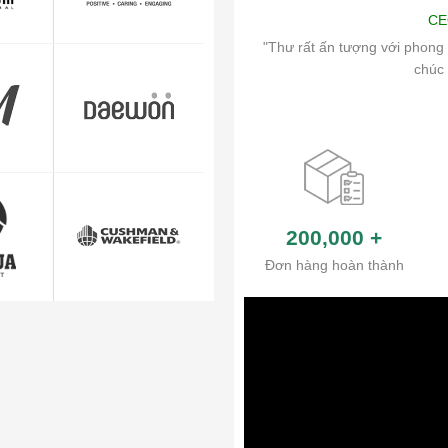
Art
CE
ch vụ chăm sóc khách hàng và hệ thống
"Thư rất ấn tượng với phong 
ủa công ty.
chúc 
200,000
+
Đơn hàng hoàn thành