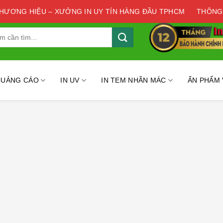
THƯƠNG HIỆU – XƯỞNG IN UY TÍN HÀNG ĐẦU TPHCM
THÔNG
QUẢNG CÁO
IN UV
IN TEM NHÃN MÁC
ẤN PHẨM