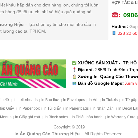
HỢP TÁC & L
iết khấu hấp dẫn cho đơn hàng lớn, chúng tôi luôn
h hàng để tối ưu chi phí và hiệu quả quảng bá.
:
0
906
hương Hiệu
– lựa chọn uy tín cho mọi nhu cầu in
Hotline:
Góp 
ất lượng cao tại TPHCM.
028 22 60
XƯỞNG SẢN XUẤT - TP. HỒ 
Địa chỉ:
285/9 Trịnh Đình Trọ
Xưởng In Quảng Cáo Thươ
Xem vị 
Bản đồ Google Maps:
iêu đề
In Letterheads
In Bao thư
In Envelopes
In Vé
In Tickets
In Tờ gấ
|
|
|
|
|
|
Hộp Giấy
In Paper box
In Túi giấy
In Paper bags
In Nhãn Dán
In Decal La
|
|
|
|
|
 Menus
In Giấy ghi chú
In Block notes
In Phiếu bảo hành
In Warranty Card
|
|
|
|
|
Copyright © 2019
In Ấn Quảng Cáo Thương Hiệu
– All Rights Reserved.