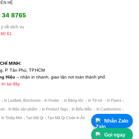
IÊN HỆ
 34 8765
ý về dịch vụ
 60 61
CHÍ MINH:
ng, P. Tân Phú, TP.HCM
ng Hiệu
– nhận in nhanh, giao tận nơi toàn thành phố
trí tại đây
p
In Leaflets, Brochures
In Poster
In Băng rôn
In Tờ rơi
In Flyers
|
|
|
|
|
|
bel
In Mác sản phẩm
In Product Tags
In Biểu Mẫu
In Caebonless
|
|
|
|
|
In Thiệp Mời
Tạo Mã Qr
Tạo Mã Qr Code In Ấn
|
|
Nhắn Zalo
Gọi ngay