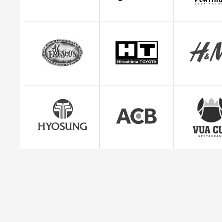
CEO Giuse
"Mình cảm thấy rất yên tâm và hài lòng với dị
quản lý đơn hàng c