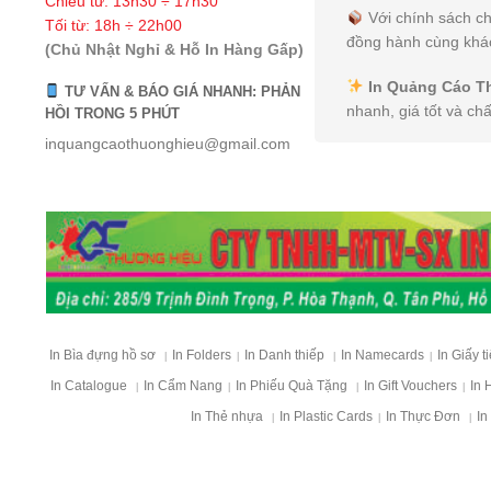
Chiều từ: 13h30 ÷ 17h30
Với chính sách ch
Tối từ: 18h ÷ 22h00
đồng hành cùng khác
(Chủ Nhật Nghỉ & Hỗ In Hàng Gấp)
In Quảng Cáo T
TƯ VẤN & BÁO GIÁ NHANH: PHẢN
nhanh, giá tốt và ch
HỒI TRONG 5 PHÚT
inquangcaothuonghieu@gmail.com
In Bìa đựng hồ sơ
In Folders
In Danh thiếp
In Namecards
In Giấy t
|
|
|
|
In Catalogue
In Cẩm Nang
In Phiếu Quà Tặng
In Gift Vouchers
In 
|
|
|
|
In Thẻ nhựa
In Plastic Cards
In Thực Đơn
In
|
|
|