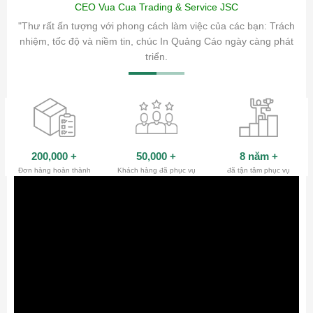
CEO Vua Cua Trading & Service JSC
ăm sóc
"Thư rất ấn tượng với phong cách làm việc của các bạn: Trách
ty.
nhiệm, tốc độ và niềm tin, chúc In Quảng Cáo ngày càng phát
triển.
200,000
+
50,000
+
8 năm
+
Đơn hàng hoàn thành
Khách hàng đã phục vụ
đã tận tâm phục vụ