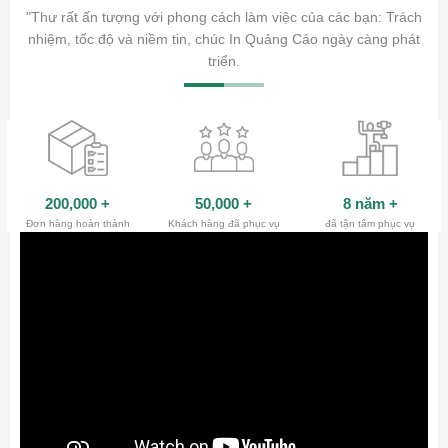
ăm sóc
"Thư rất ấn tượng với phong cách làm việc của các bạn: Trách
ty.
nhiệm, tốc độ và niềm tin, chúc In Quảng Cáo ngày càng phát
triển.
200,000
+
50,000
+
8 năm
+
Đơn hàng hoàn thành
Khách hàng đã phục vụ
đã tận tâm phục vụ