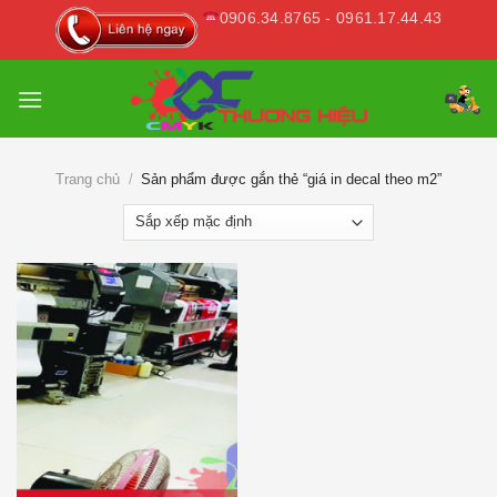
Skip
0906.34.8765 - 0961.17.44.43
to
content
Trang chủ
/
Sản phẩm được gắn thẻ “giá in decal theo m2”