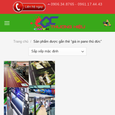
Skip
0906.34.8765 - 0961.17.44.43
to
content
Trang chủ
/
Sản phẩm được gắn thẻ “giá in pano thủ đức”