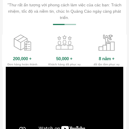
ăm sóc
"Thư rất ấn tượng với phong cách làm việc của các bạn: Trách
ty.
nhiệm, tốc độ và niềm tin, chúc In Quảng Cáo ngày càng phát
triển.
200,000
+
50,000
+
8 năm
+
Đơn hàng hoàn thành
Khách hàng đã phục vụ
đã tận tâm phục vụ