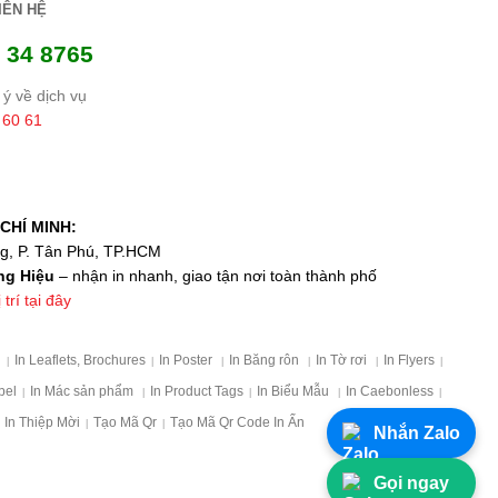
IÊN HỆ
 34 8765
ý về dịch vụ
 60 61
CHÍ MINH:
ng, P. Tân Phú, TP.HCM
ng Hiệu
– nhận in nhanh, giao tận nơi toàn thành phố
trí tại đây
p
In Leaflets, Brochures
In Poster
In Băng rôn
In Tờ rơi
In Flyers
|
|
|
|
|
|
bel
In Mác sản phẩm
In Product Tags
In Biểu Mẫu
In Caebonless
|
|
|
|
|
In Thiệp Mời
Tạo Mã Qr
Tạo Mã Qr Code In Ấn
|
|
Nhắn Zalo
Gọi ngay