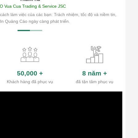
O Vua Cua Trading & Service JSC
cách làm việc của các bạn: Trách nhiệm, tốc độ và niềm tin,
In Quảng Cáo ngày càng phát triển.
50,000
+
8 năm
+
Khách hàng đã phục vụ
đã tận tâm phục vụ