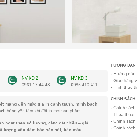
HƯỚNG DẪN 
- Hướng dẫn 
NV KD 2
NV KD 3
- Giao hàng 
0961.17.44.43
0985 410 411
- Hình thức t
CHÍNH SÁCH
ết mang đến mức giá in cạnh tranh, minh bạch
- Chính sách
ách hàng yên tâm khi đặt in mọi sản phẩm.
- Thoả thuận
- Chính sách 
inh hoạt theo số lượng
, càng đặt nhiều –
giá
- Chính sách
ất lượng vẫn đảm bảo sắc nét, bền màu
.