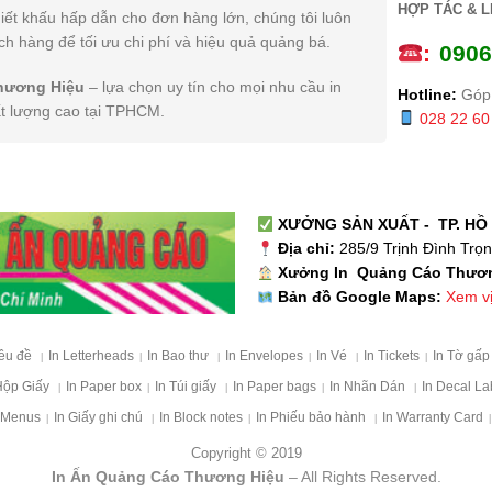
HỢP TÁC & L
iết khấu hấp dẫn cho đơn hàng lớn, chúng tôi luôn
h hàng để tối ưu chi phí và hiệu quả quảng bá.
:
0
906
hương Hiệu
– lựa chọn uy tín cho mọi nhu cầu in
Hotline:
Góp 
ất lượng cao tại TPHCM.
028 22 60
XƯỞNG SẢN XUẤT - TP. HỒ 
Địa chỉ:
285/9 Trịnh Đình Trọ
Xưởng In Quảng Cáo Thươ
Xem vị 
Bản đồ Google Maps:
iêu đề
In Letterheads
In Bao thư
In Envelopes
In Vé
In Tickets
In Tờ gấ
|
|
|
|
|
|
Hộp Giấy
In Paper box
In Túi giấy
In Paper bags
In Nhãn Dán
In Decal La
|
|
|
|
|
 Menus
In Giấy ghi chú
In Block notes
In Phiếu bảo hành
In Warranty Card
|
|
|
|
|
Copyright © 2019
In Ấn Quảng Cáo Thương Hiệu
– All Rights Reserved.