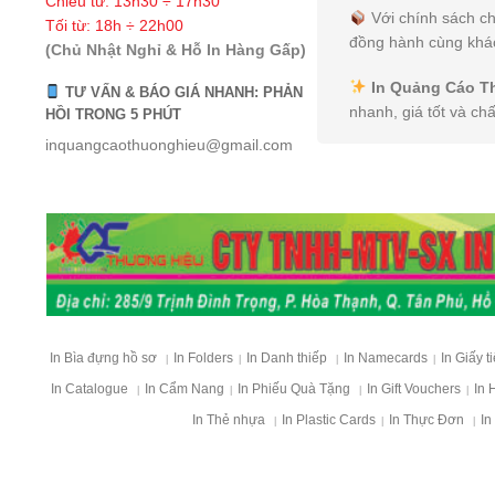
Chiều từ: 13h30 ÷ 17h30
Với chính sách ch
Tối từ: 18h ÷ 22h00
đồng hành cùng khác
(Chủ Nhật Nghỉ & Hỗ In Hàng Gấp)
In Quảng Cáo T
TƯ VẤN & BÁO GIÁ NHANH: PHẢN
nhanh, giá tốt và ch
HỒI TRONG 5 PHÚT
inquangcaothuonghieu@gmail.com
In Bìa đựng hồ sơ
In Folders
In Danh thiếp
In Namecards
In Giấy t
|
|
|
|
In Catalogue
In Cẩm Nang
In Phiếu Quà Tặng
In Gift Vouchers
In 
|
|
|
|
In Thẻ nhựa
In Plastic Cards
In Thực Đơn
In
|
|
|