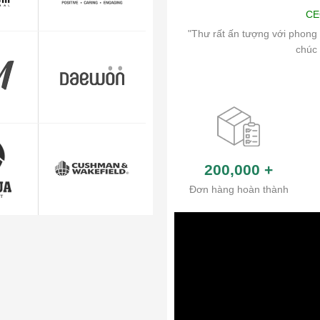
Art
CE
ch vụ chăm sóc khách hàng và hệ thống
"Thư rất ấn tượng với phong 
ủa công ty.
chúc 
200,000
+
Đơn hàng hoàn thành