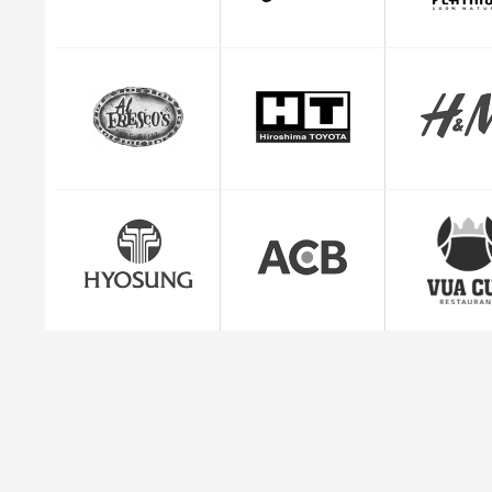
CEO Giuse
"Mình cảm thấy rất yên tâm và hài lòng với dị
quản lý đơn hàng c