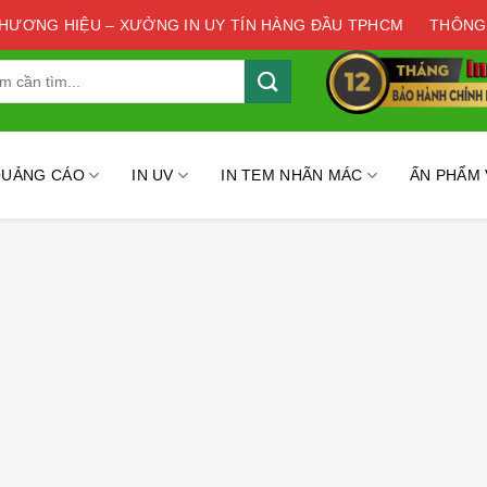
THƯƠNG HIỆU – XƯỞNG IN UY TÍN HÀNG ĐẦU TPHCM
THÔNG
QUẢNG CÁO
IN UV
IN TEM NHÃN MÁC
ẤN PHẨM