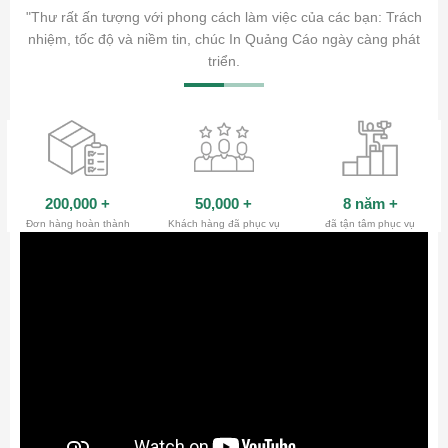
ăm sóc
"Thư rất ấn tượng với phong cách làm việc của các bạn: Trách
ty.
nhiệm, tốc độ và niềm tin, chúc In Quảng Cáo ngày càng phát
triển.
200,000
+
50,000
+
8 năm
+
Đơn hàng hoàn thành
Khách hàng đã phục vụ
đã tận tâm phục vụ