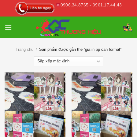
Skip
0906.34.8765 - 0961.17.44.43
to
content
Trang chủ
/
Sản phẩm được gắn thẻ “giá in pp cán format”