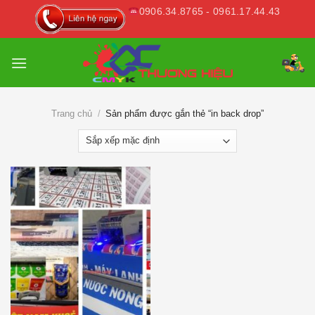
Skip
0906.34.8765 - 0961.17.44.43
to
content
Trang chủ
/
Sản phẩm được gắn thẻ “in back drop”