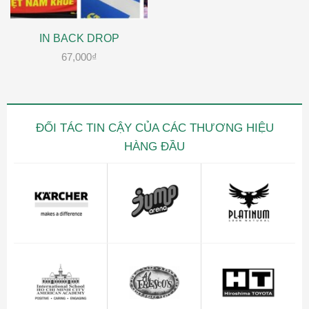
IN BACK DROP
67,000
₫
ĐỐI TÁC TIN CẬY CỦA CÁC THƯƠNG HIỆU
HÀNG ĐẦU