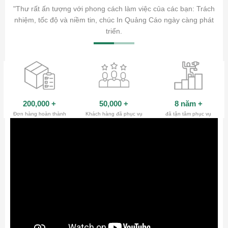
ăm sóc
"Thư rất ấn tượng với phong cách làm việc của các bạn: Trách
ty.
nhiệm, tốc độ và niềm tin, chúc In Quảng Cáo ngày càng phát
triển.
200,000
+
50,000
+
8 năm
+
Đơn hàng hoàn thành
Khách hàng đã phục vụ
đã tận tâm phục vụ