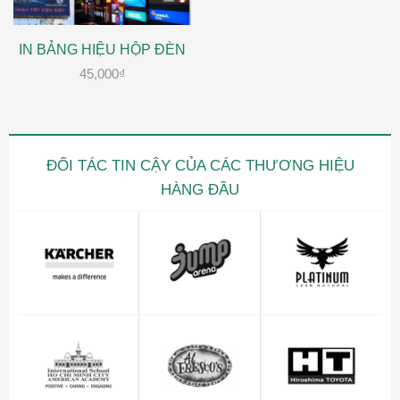
IN BẢNG HIỆU HỘP ĐÈN
45,000
₫
ĐỐI TÁC TIN CẬY CỦA CÁC THƯƠNG HIỆU
HÀNG ĐẦU