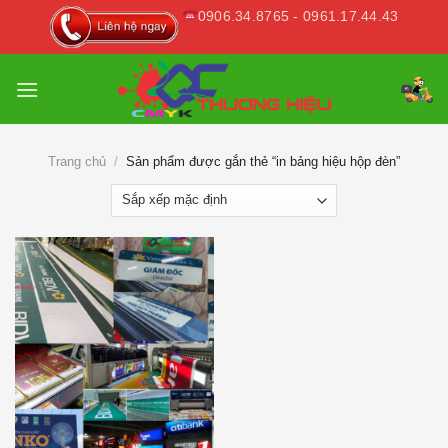
Skip
0906.34.8765 - 0961.17.44.43
to
content
Trang chủ
/
Sản phẩm được gắn thẻ “in bảng hiệu hộp đèn”