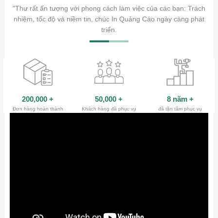
ăm sóc
"Thư rất ấn tượng với phong cách làm việc của các bạn: Trách
ty.
nhiệm, tốc độ và niềm tin, chúc In Quảng Cáo ngày càng phát
triển.
200,000
+
50,000
+
8 năm
+
Đơn hàng hoàn thành
Khách hàng đã phục vụ
đã tận tâm phục vụ