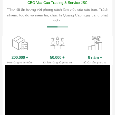
CEO Vua Cua Trading & Service JSC
ăm sóc
"Thư rất ấn tượng với phong cách làm việc của các bạn: Trách
ty.
nhiệm, tốc độ và niềm tin, chúc In Quảng Cáo ngày càng phát
triển.
200,000
+
50,000
+
8 năm
+
Đơn hàng hoàn thành
Khách hàng đã phục vụ
đã tận tâm phục vụ