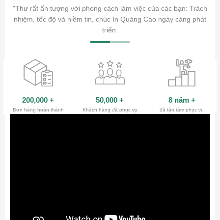
ăm sóc
"Thư rất ấn tượng với phong cách làm việc của các bạn: Trách
ty.
nhiệm, tốc độ và niềm tin, chúc In Quảng Cáo ngày càng phát
triển.
200,000
+
50,000
+
8 năm
+
Đơn hàng hoàn thành
Khách hàng đã phục vụ
đã tận tâm phục vụ