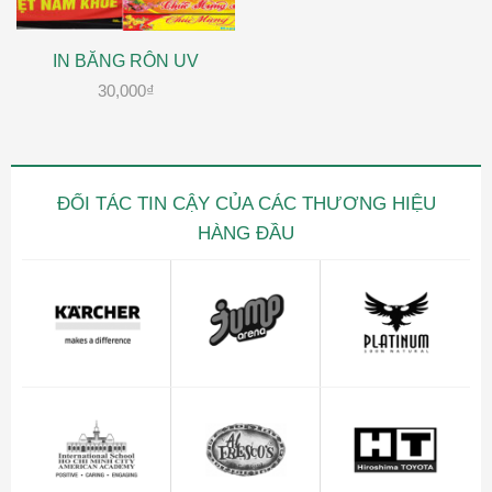
IN BĂNG RÔN UV
30,000
₫
ĐỐI TÁC TIN CẬY CỦA CÁC THƯƠNG HIỆU
HÀNG ĐẦU