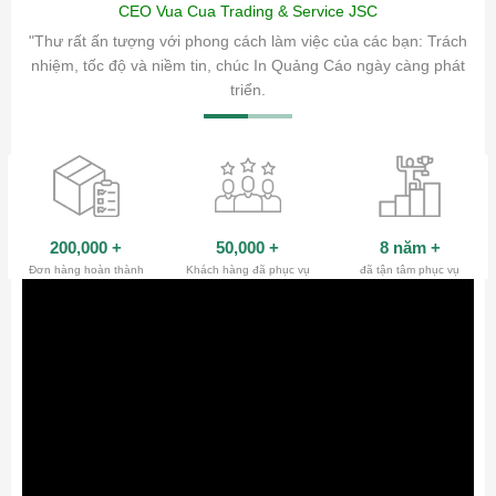
CEO Vua Cua Trading & Service JSC
ăm sóc
"Thư rất ấn tượng với phong cách làm việc của các bạn: Trách
ty.
nhiệm, tốc độ và niềm tin, chúc In Quảng Cáo ngày càng phát
triển.
200,000
+
50,000
+
8 năm
+
Đơn hàng hoàn thành
Khách hàng đã phục vụ
đã tận tâm phục vụ