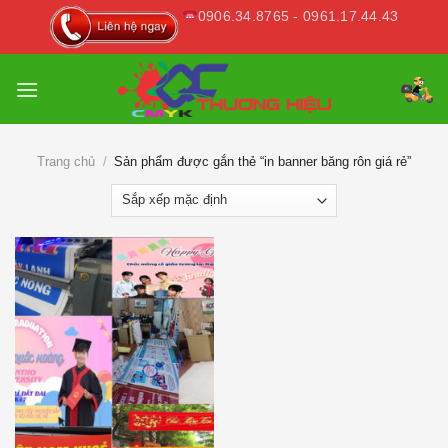
Skip
0906.34.8765 - 0961.17.44.43
to
content
Trang chủ
/
Sản phẩm được gắn thẻ “in banner băng rôn giá rẻ”