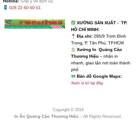
Hotline:
Góp ý về dịch vụ
028 22 60 60 61
XƯỞNG SẢN XUẤT - TP.
HỒ CHÍ MINH:
Địa chỉ:
285/9 Trịnh Đình
Trọng, P. Tân Phú, TP.HCM
Xưởng In Quảng Cáo
Thương Hiệu
– nhận in
nhanh, giao tận nơi toàn thành
phố
Bản đồ Google Maps:
Xem vị trí tại đây
Copyright © 2019
In Ấn Quảng Cáo Thương Hiệu
– All Rights Reserved.