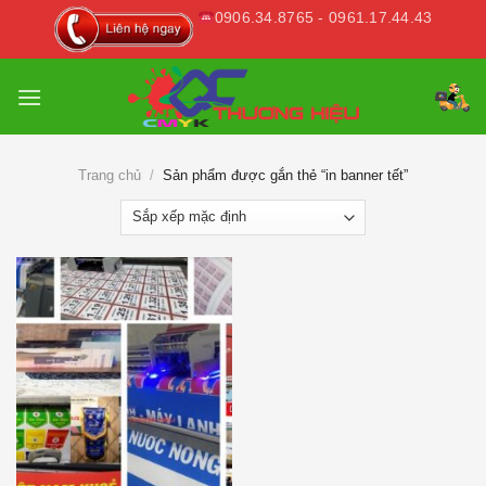
Skip
0906.34.8765 - 0961.17.44.43
to
content
Trang chủ
/
Sản phẩm được gắn thẻ “in banner tết”