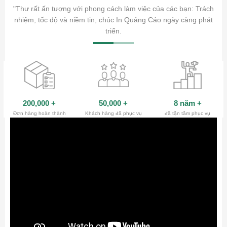
ăm sóc
"Thư rất ấn tượng với phong cách làm việc của các bạn: Trách
ty.
nhiệm, tốc độ và niềm tin, chúc In Quảng Cáo ngày càng phát
triển.
200,000
+
50,000
+
8 năm
+
Đơn hàng hoàn thành
Khách hàng đã phục vụ
đã tận tâm phục vụ