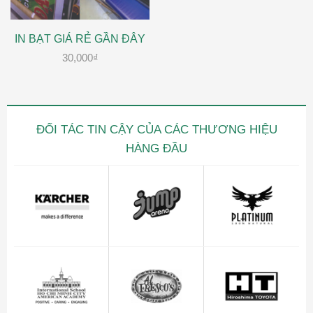
IN BẠT GIÁ RẺ GẦN ĐÂY
30,000
₫
ĐỐI TÁC TIN CẬY CỦA CÁC THƯƠNG HIỆU
HÀNG ĐẦU