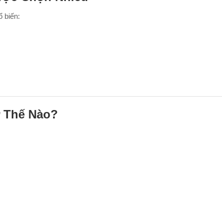
 biến:
ư Thế Nào?