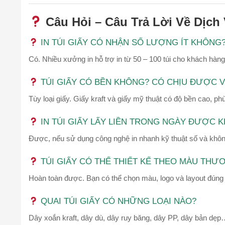
Câu Hỏi – Câu Trả Lời Về Dịch 
IN TÚI GIẤY CÓ NHẬN SỐ LƯỢNG ÍT KHÔNG
Có. Nhiều xưởng in hỗ trợ in từ 50 – 100 túi cho khách hàn
TÚI GIẤY CÓ BỀN KHÔNG? CÓ CHỊU ĐƯỢC 
Tùy loại giấy. Giấy kraft và giấy mỹ thuật có độ bền cao,
IN TÚI GIẤY LẤY LIỀN TRONG NGÀY ĐƯỢC 
Được, nếu sử dụng công nghệ in nhanh kỹ thuật số và khôn
TÚI GIẤY CÓ THỂ THIẾT KẾ THEO MÀU THƯ
Hoàn toàn được. Bạn có thể chọn màu, logo và layout đúng
QUAI TÚI GIẤY CÓ NHỮNG LOẠI NÀO?
Dây xoắn kraft, dây dù, dây ruy băng, dây PP, dây bản dẹ