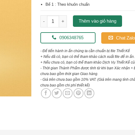
Bế 1 : Theo khuôn chuẩn
In Túi Giấy Đẹp – Cao Cấp – Giá Rẻ | In Túi 
Thêm vào giỏ hàng
0906348765
Chat Zalo
- Để tiến hành in ấn chúng ta cần chuẩn bị file Thiết Kế
+ Nếu đã có, bạn có thể tham khảo cách xuất file để in ấn.
+ Nếu chưa có, bạn có thể tham khảo Dịch Vụ Thiết Kế củ
- Thời gian Thành Phẩm được tính từ khi bạn Xác nhận + 
chưa bao gồm thời gian Giao hàng.
- Giá trên chưa bao gồm 10% VAT.
(Giá trên mang tính ch
chưa bao gồm chi phí thiết kế)