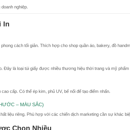
g doanh nghiệp.
 In
à phong cách tối giản. Thích hợp cho shop quần áo, bakery, đồ hand
p. Đây là loại túi giấy được nhiều thương hiệu thời trang và mỹ phẩm
 cao cấp. Có thể ép kim, phủ UV, bế nổi để tạo điểm nhấn.
 THƯỚC – MÀU SẮC)
chất liệu riêng. Phù hợp với các chiến dịch marketing cần sự khác biệ
ược Chọn Nhiều