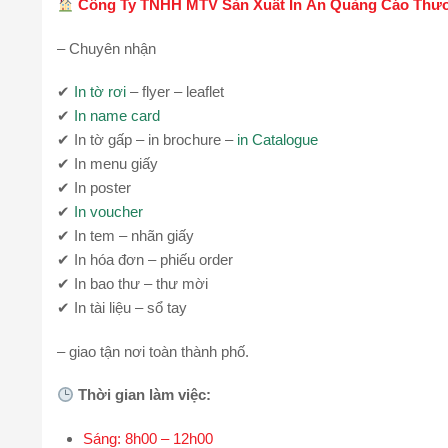
Công Ty TNHH MTV Sản Xuất In Ấn Quảng Cáo Thư
– Chuyên nhận
✔
In tờ rơi
– flyer – leaflet
✔
In name card
✔ In tờ gấp – in brochure –
in Catalogue
✔ In menu giấy
✔ In poster
✔
In voucher
✔ In tem – nhãn giấy
✔ In hóa đơn – phiếu order
✔ In bao thư – thư mời
✔ In tài liệu – sổ tay
– giao tận nơi toàn thành phố.
Thời gian làm việc:
Sáng: 8h00 – 12h00