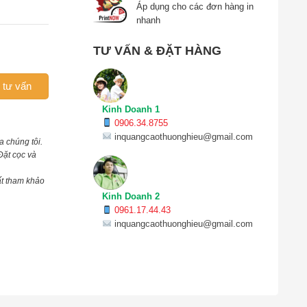
Áp dụng cho các đơn hàng in
nhanh
Giấy Theo Yêu Cầu số lượng
TƯ VẤN & ĐẶT HÀNG
 tư vấn
Kinh Doanh 1
0906.34.8755
inquangcaothuonghieu@gmail.com
a chúng tôi.
Đặt cọc và
ất tham khảo
Kinh Doanh 2
0961.17.44.43
inquangcaothuonghieu@gmail.com