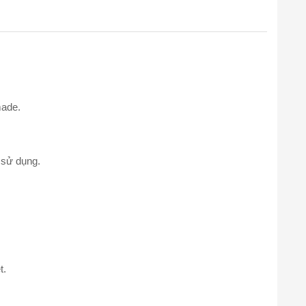
made.
 sử dụng.
t.