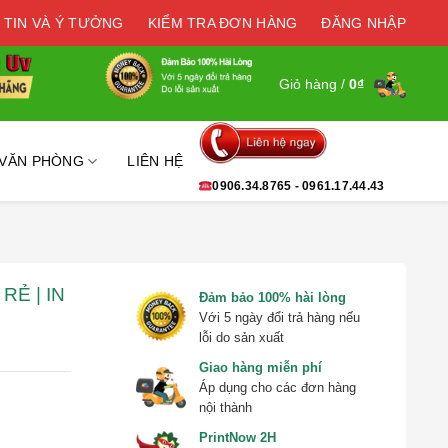
 TIN VÀ Ý TƯỞNG
KIỂM TRA ĐƠN HÀNG
ĐĂNG NHẬP
Giỏ hàng /
0
₫
 VĂN PHÒNG
LIÊN HỆ
0906.34.8765 - 0961.17.44.43
RẺ | IN
Đảm bảo 100% hài lòng
Với 5 ngày đổi trả hàng nếu
lỗi do sản xuất
Giao hàng miễn phí
Áp dụng cho các đơn hàng
nội thành
PrintNow 2H