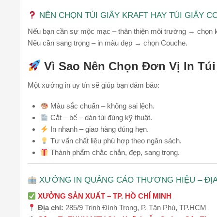
NÊN CHỌN TÚI GIẤY KRAFT HAY TÚI GIẤY 
Nếu bạn cần sự mộc mạc – thân thiện môi trường → chọn k
Nếu cần sang trọng – in màu đẹp → chọn Couche.
Vì Sao Nên Chọn Đơn Vị In Tú
Một xưởng in uy tín sẽ giúp bạn đảm bảo:
Màu sắc chuẩn – không sai lệch.
Cắt – bế – dán túi đúng kỹ thuật.
In nhanh – giao hàng đúng hẹn.
Tư vấn chất liệu phù hợp theo ngân sách.
Thành phẩm chắc chắn, đẹp, sang trọng.
XƯỞNG IN QUẢNG CÁO THƯƠNG HIỆU – ĐỊA C
XƯỞNG SẢN XUẤT – TP. HỒ CHÍ MINH
Địa chỉ:
285/9 Trịnh Đình Trọng, P. Tân Phú, TP.HCM