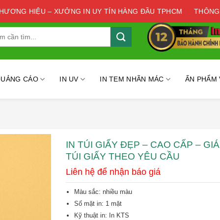
THƯƠNG HIỆU – XƯỞNG IN UY TÍN HÀNG ĐẦU TPHCM
THÔNG
QUẢNG CÁO
IN UV
IN TEM NHÃN MÁC
ẤN PHẨM
IN TÚI GIẤY ĐẸP – CAO CẤP – GIÁ 
TÚI GIẤY THEO YÊU CẦU
Liên hệ để nhận báo giá
Màu sắc: nhiều màu
Số mặt in: 1 mặt
Kỹ thuật in:
In KTS