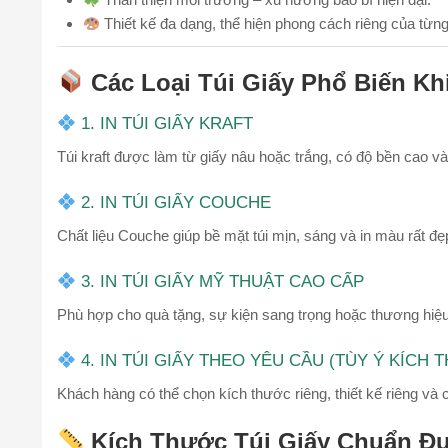
Thiết kế đa dạng, thể hiện phong cách riêng của từn
Các Loại Túi Giấy Phổ Biến Khi
1. IN TÚI GIẤY KRAFT
Túi kraft được làm từ giấy nâu hoặc trắng, có độ bền cao v
2. IN TÚI GIẤY COUCHE
Chất liệu Couche giúp bề mặt túi mịn, sáng và in màu rất đẹ
3. IN TÚI GIẤY MỸ THUẬT CAO CẤP
Phù hợp cho quà tặng, sự kiện sang trọng hoặc thương hiệu
4. IN TÚI GIẤY THEO YÊU CẦU (TÙY Ý KÍCH
Khách hàng có thể chọn kích thước riêng, thiết kế riêng và 
Kích Thước Túi Giấy Chuẩn Đ