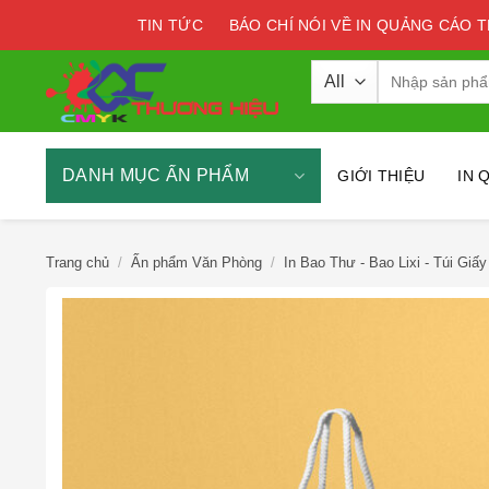
Skip
TIN TỨC
BÁO CHÍ NÓI VỀ IN QUẢNG CÁO 
to
content
Tìm
kiếm:
DANH MỤC ẤN PHẨM
GIỚI THIỆU
IN 
Trang chủ
/
Ấn phẩm Văn Phòng
/
In Bao Thư - Bao Lixi - Túi Giấy