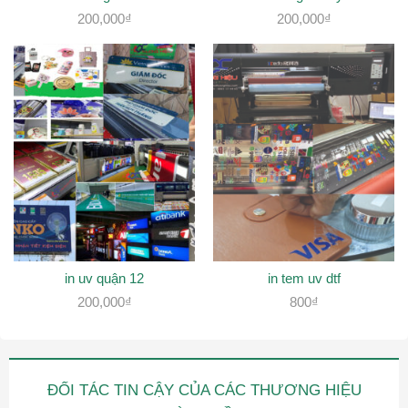
200,000
₫
200,000
₫
in uv quận 12
in tem uv dtf
200,000
₫
800
₫
ĐỐI TÁC TIN CẬY CỦA CÁC THƯƠNG HIỆU