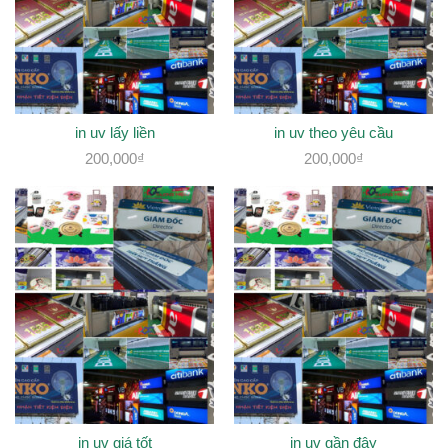
in uv lấy liền
in uv theo yêu cầu
200,000
₫
200,000
₫
in uv giá tốt
in uv gần đây