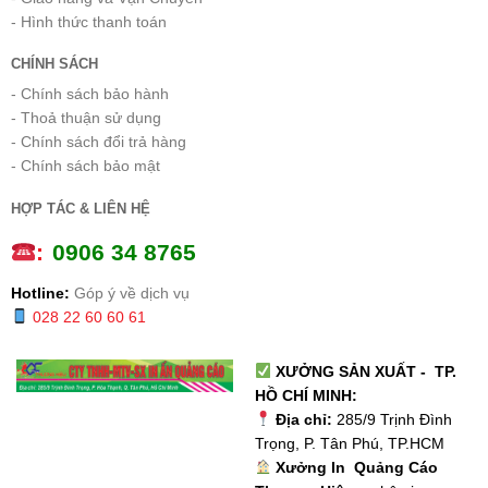
- Hình thức thanh toán
CHÍNH SÁCH
- Chính sách bảo hành
- Thoả thuận sử dụng
- Chính sách đổi trả hàng
- Chính sách bảo mật
HỢP TÁC & LIÊN HỆ
:
0
906 34 8765
Hotline:
Góp ý về dịch vụ
028 22 60 60 61
XƯỞNG SẢN XUẤT - TP.
HỒ CHÍ MINH:
Địa chỉ:
285/9 Trịnh Đình
Trọng, P. Tân Phú, TP.HCM
Xưởng In Quảng Cáo