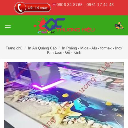
Skip
0906.34.8765 - 0961.17.44.43
to
content
Trang chủ
/
In Ấn Quảng Cáo
/
In Phẳng - Mica - Alu - formex - Inox
Kim Loại - Gỗ - Kính