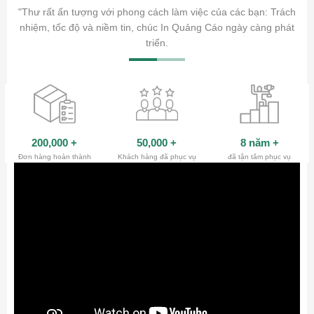
ăm sóc
"Thư rất ấn tượng với phong cách làm việc của các bạn: Trách
ty.
nhiệm, tốc độ và niềm tin, chúc In Quảng Cáo ngày càng phát
triển.
200,000
+
50,000
+
8 năm
+
Đơn hàng hoàn thành
Khách hàng đã phục vụ
đã tận tâm phục vụ