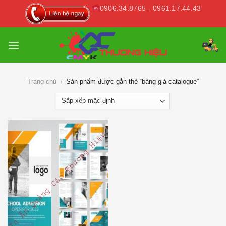
Skip
0906.34.8765 - 0961.17.44.43
to
content
Trang chủ
/
Sản phẩm được gắn thẻ “bảng giá catalogue”