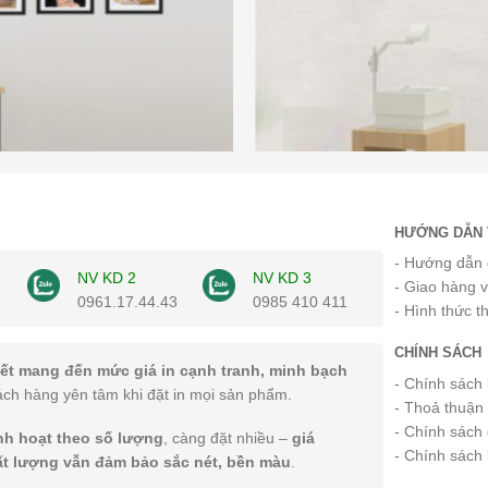
HƯỚNG DẪN 
- Hướng dẫn 
NV KD 2
NV KD 3
- Giao hàng 
0961.17.44.43
0985 410 411
- Hình thức t
CHÍNH SÁCH
ết mang đến mức giá in cạnh tranh, minh bạch
- Chính sách
ách hàng yên tâm khi đặt in mọi sản phẩm.
- Thoả thuận
- Chính sách 
inh hoạt theo số lượng
, càng đặt nhiều –
giá
- Chính sách
ất lượng vẫn đảm bảo sắc nét, bền màu
.