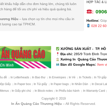
HỢP TÁC & L
iết khấu hấp dẫn cho đơn hàng lớn, chúng tôi luôn
h hàng để tối ưu chi phí và hiệu quả quảng bá.
:
0
906
hương Hiệu
– lựa chọn uy tín cho mọi nhu cầu in
Hotline:
Góp 
ất lượng cao tại TPHCM.
028 22 60
XƯỞNG SẢN XUẤT - TP. HỒ 
Địa chỉ:
285/9 Trịnh Đình Trọ
Xưởng In Quảng Cáo Thươ
Xem vị 
Bản đồ Google Maps:
iêu đề
In Letterheads
In Bao thư
In Envelopes
In Vé
In Tickets
In Tờ gấ
|
|
|
|
|
|
Hộp Giấy
In Paper box
In Túi giấy
In Paper bags
In Nhãn Dán
In Decal La
|
|
|
|
|
 Menus
In Giấy ghi chú
In Block notes
In Phiếu bảo hành
In Warranty Card
|
|
|
|
|
Copyright © 2019
In Ấn Quảng Cáo Thương Hiệu
– All Rights Reserved.