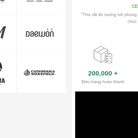
Art
CE
ch vụ chăm sóc khách hàng và hệ thống
"Thư rất ấn tượng với phong 
ủa công ty.
chúc 
200,000
+
Đơn hàng hoàn thành