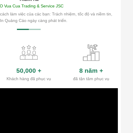
O Vua Cua Trading & Service JSC
cách làm việc của các bạn: Trách nhiệm, tốc độ và niềm tin,
In Quảng Cáo ngày càng phát triển.
50,000
+
8 năm
+
Khách hàng đã phục vụ
đã tận tâm phục vụ