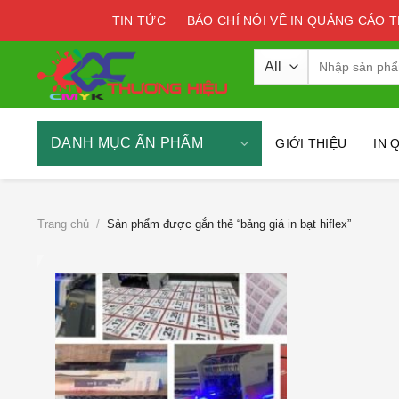
Skip
TIN TỨC
BÁO CHÍ NÓI VỀ IN QUẢNG CÁO 
to
content
Tìm
kiếm:
DANH MỤC ẤN PHẨM
GIỚI THIỆU
IN 
Trang chủ
/
Sản phẩm được gắn thẻ “bảng giá in bạt hiflex”