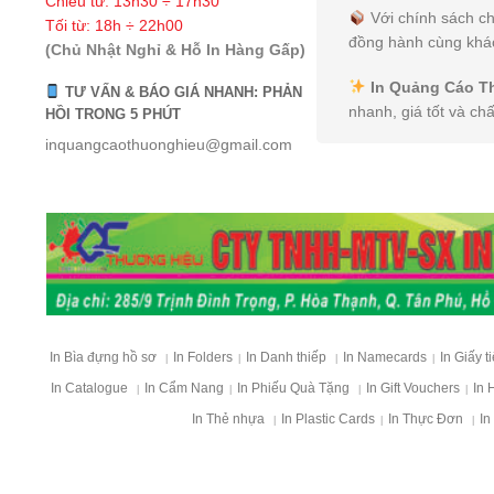
Chiều từ: 13h30 ÷ 17h30
Với chính sách ch
Tối từ: 18h ÷ 22h00
đồng hành cùng khác
(Chủ Nhật Nghỉ & Hỗ In Hàng Gấp)
In Quảng Cáo T
TƯ VẤN & BÁO GIÁ NHANH: PHẢN
nhanh, giá tốt và ch
HỒI TRONG 5 PHÚT
inquangcaothuonghieu@gmail.com
In Bìa đựng hồ sơ
In Folders
In Danh thiếp
In Namecards
In Giấy t
|
|
|
|
In Catalogue
In Cẩm Nang
In Phiếu Quà Tặng
In Gift Vouchers
In 
|
|
|
|
In Thẻ nhựa
In Plastic Cards
In Thực Đơn
In
|
|
|