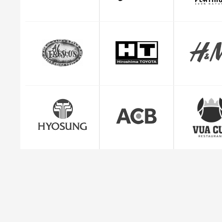
CEO Giuse
"Mình cảm thấy rất yên tâm và hài lòng với dị
quản lý đơn hàng c