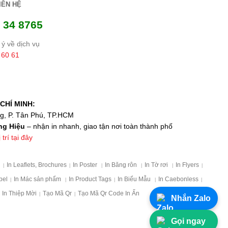
IÊN HỆ
 34 8765
ý về dịch vụ
 60 61
CHÍ MINH:
ng, P. Tân Phú, TP.HCM
ng Hiệu
– nhận in nhanh, giao tận nơi toàn thành phố
trí tại đây
p
In Leaflets, Brochures
In Poster
In Băng rôn
In Tờ rơi
In Flyers
|
|
|
|
|
|
bel
In Mác sản phẩm
In Product Tags
In Biểu Mẫu
In Caebonless
|
|
|
|
|
In Thiệp Mời
Tạo Mã Qr
Tạo Mã Qr Code In Ấn
|
|
Nhắn Zalo
Gọi ngay