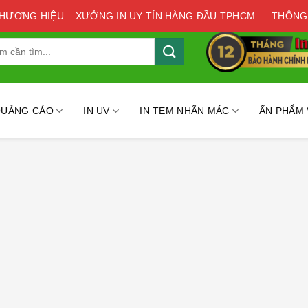
THƯƠNG HIỆU – XƯỞNG IN UY TÍN HÀNG ĐẦU TPHCM
THÔNG
QUẢNG CÁO
IN UV
IN TEM NHÃN MÁC
ẤN PHẨM