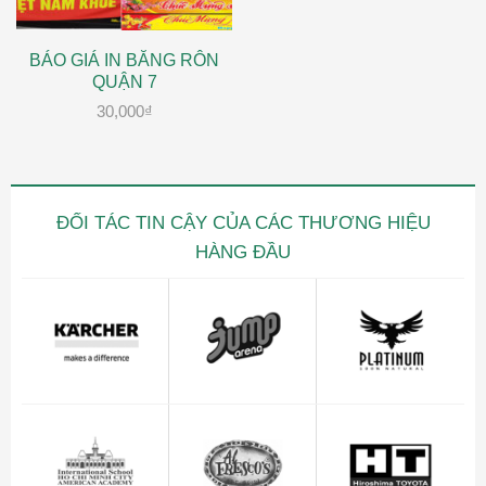
BÁO GIÁ IN BĂNG RÔN
QUẬN 7
30,000
₫
ĐỐI TÁC TIN CẬY CỦA CÁC THƯƠNG HIỆU
HÀNG ĐẦU