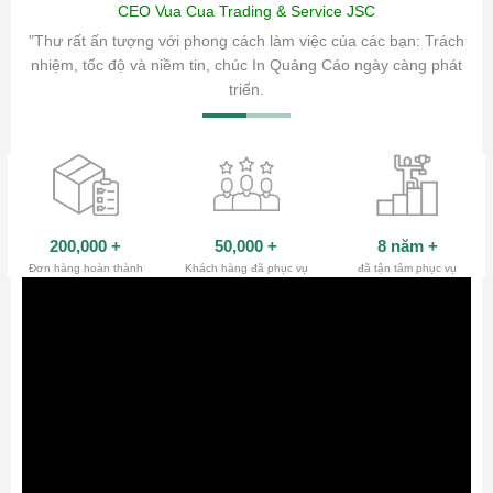
CEO Vua Cua Trading & Service JSC
ăm sóc
"Thư rất ấn tượng với phong cách làm việc của các bạn: Trách
ty.
nhiệm, tốc độ và niềm tin, chúc In Quảng Cáo ngày càng phát
triển.
200,000
+
50,000
+
8 năm
+
Đơn hàng hoàn thành
Khách hàng đã phục vụ
đã tận tâm phục vụ