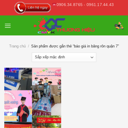
Skip
0906.34.8765 - 0961.17.44.43
to
content
Trang chủ
/
Sản phẩm được gắn thẻ “báo giá in băng rôn quận 7”