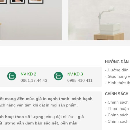
HƯỚNG DẪN 
- Hướng dẫn 
NV KD 2
NV KD 3
- Giao hàng 
0961.17.44.43
0985 410 411
- Hình thức t
CHÍNH SÁCH
ết mang đến mức giá in cạnh tranh, minh bạch
- Chính sách
ách hàng yên tâm khi đặt in mọi sản phẩm.
- Thoả thuận
- Chính sách 
inh hoạt theo số lượng
, càng đặt nhiều –
giá
- Chính sách
ất lượng vẫn đảm bảo sắc nét, bền màu
.