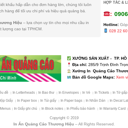
HỢP TÁC & L
iết khấu hấp dẫn cho đơn hàng lớn, chúng tôi luôn
h hàng để tối ưu chi phí và hiệu quả quảng bá.
:
0
906
hương Hiệu
– lựa chọn uy tín cho mọi nhu cầu in
Hotline:
Góp 
ất lượng cao tại TPHCM.
028 22 60
XƯỞNG SẢN XUẤT - TP. HỒ 
Địa chỉ:
285/9 Trịnh Đình Trọ
Xưởng In Quảng Cáo Thươ
Xem vị 
Bản đồ Google Maps:
iêu đề
In Letterheads
In Bao thư
In Envelopes
In Vé
In Tickets
In Tờ gấ
|
|
|
|
|
|
Hộp Giấy
In Paper box
In Túi giấy
In Paper bags
In Nhãn Dán
In Decal La
|
|
|
|
|
 Menus
In Giấy ghi chú
In Block notes
In Phiếu bảo hành
In Warranty Card
|
|
|
|
|
Copyright © 2019
In Ấn Quảng Cáo Thương Hiệu
– All Rights Reserved.