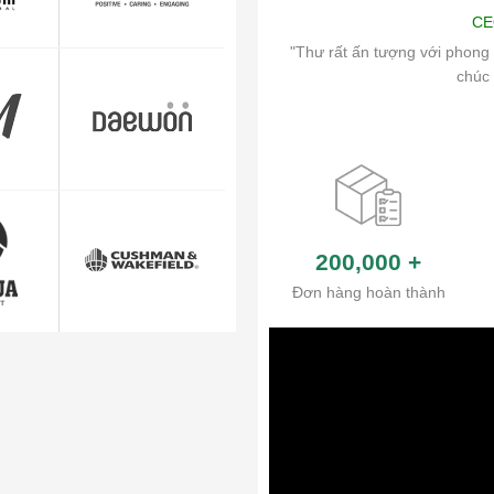
Art
CE
ch vụ chăm sóc khách hàng và hệ thống
"Thư rất ấn tượng với phong 
ủa công ty.
chúc 
200,000
+
Đơn hàng hoàn thành