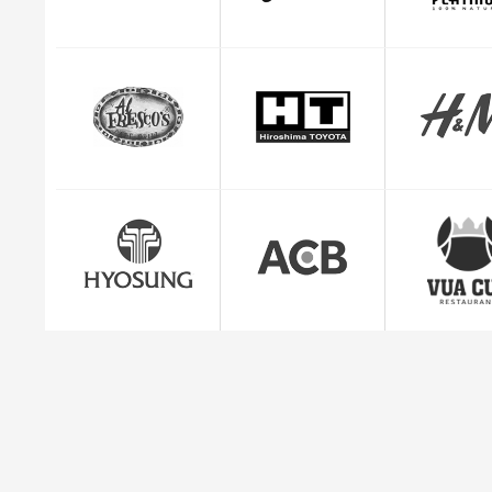
CEO Giuse
"Mình cảm thấy rất yên tâm và hài lòng với dị
quản lý đơn hàng c