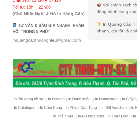
Chiều từ: 13h30 ÷ 17h30
Với chính sách ch
Tối từ: 18h ÷ 22h00
đồng hành cùng khác
(Chủ Nhật Nghỉ & Hỗ In Hàng Gấp)
In Quảng Cáo T
TƯ VẤN & BÁO GIÁ NHANH: PHẢN
nhanh, giá tốt và ch
HỒI TRONG 5 PHÚT
inquangcaothuonghieu@gmail.com
In Bìa đựng hồ sơ
In Folders
In Danh thiếp
In Namecards
In Giấy t
|
|
|
|
In Catalogue
In Cẩm Nang
In Phiếu Quà Tặng
In Gift Vouchers
In 
|
|
|
|
In Thẻ nhựa
In Plastic Cards
In Thực Đơn
In
|
|
|