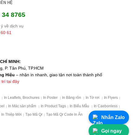
IÊN HỆ
 34 8765
ý về dịch vụ
 60 61
CHÍ MINH:
ng, P. Tân Phú, TP.HCM
ng Hiệu
– nhận in nhanh, giao tận nơi toàn thành phố
trí tại đây
p
In Leaflets, Brochures
In Poster
In Băng rôn
In Tờ rơi
In Flyers
|
|
|
|
|
|
bel
In Mác sản phẩm
In Product Tags
In Biểu Mẫu
In Caebonless
|
|
|
|
|
In Thiệp Mời
Tạo Mã Qr
Tạo Mã Qr Code In Ấn
|
|
Nhắn Zalo
Gọi ngay