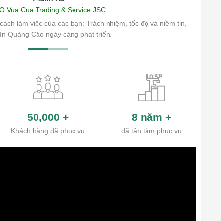
O Vua Cua Trading & Service JSC
cách làm việc của các bạn: Trách nhiệm, tốc độ và niềm tin,
In Quảng Cáo ngày càng phát triển.
50,000
+
8 năm
+
Khách hàng đã phục vụ
đã tận tâm phục vụ