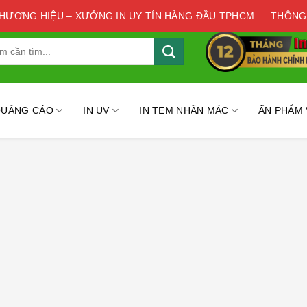
THƯƠNG HIỆU – XƯỞNG IN UY TÍN HÀNG ĐẦU TPHCM
THÔNG
QUẢNG CÁO
IN UV
IN TEM NHÃN MÁC
ẤN PHẨM