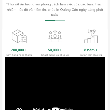
ăm sóc
"Thư rất ấn tượng với phong cách làm việc của các bạn: Trách
ty.
nhiệm, tốc độ và niềm tin, chúc In Quảng Cáo ngày càng phát
triển.
200,000
+
50,000
+
8 năm
+
Đơn hàng hoàn thành
Khách hàng đã phục vụ
đã tận tâm phục vụ