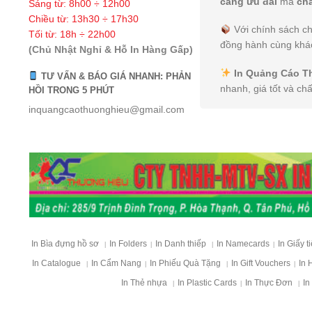
càng ưu đãi
mà
ch
Sáng từ: 8h00 ÷ 12h00
Chiều từ: 13h30 ÷ 17h30
Với chính sách ch
Tối từ: 18h ÷ 22h00
đồng hành cùng khác
(Chủ Nhật Nghỉ & Hỗ In Hàng Gấp)
In Quảng Cáo T
TƯ VẤN & BÁO GIÁ NHANH: PHẢN
nhanh, giá tốt và ch
HỒI TRONG 5 PHÚT
inquangcaothuonghieu@gmail.com
In Bìa đựng hồ sơ
In Folders
In Danh thiếp
In Namecards
In Giấy t
|
|
|
|
In Catalogue
In Cẩm Nang
In Phiếu Quà Tặng
In Gift Vouchers
In 
|
|
|
|
In Thẻ nhựa
In Plastic Cards
In Thực Đơn
In
|
|
|