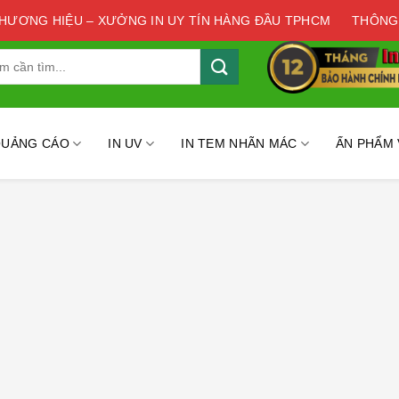
THƯƠNG HIỆU – XƯỞNG IN UY TÍN HÀNG ĐẦU TPHCM
THÔNG
QUẢNG CÁO
IN UV
IN TEM NHÃN MÁC
ẤN PHẨM