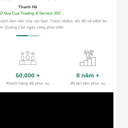
Thanh Hà
O Vua Cua Trading & Service JSC
cách làm việc của các bạn: Trách nhiệm, tốc độ và niềm tin,
In Quảng Cáo ngày càng phát triển.
50,000
+
8 năm
+
Khách hàng đã phục vụ
đã tận tâm phục vụ