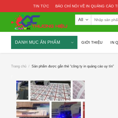
Skip
TIN TỨC
BÁO CHÍ NÓI VỀ IN QUẢNG CÁO 
to
content
Tìm
kiếm:
DANH MỤC ẤN PHẨM
GIỚI THIỆU
IN 
Trang chủ
/
Sản phẩm được gắn thẻ “công ty in quảng cáo uy tín”