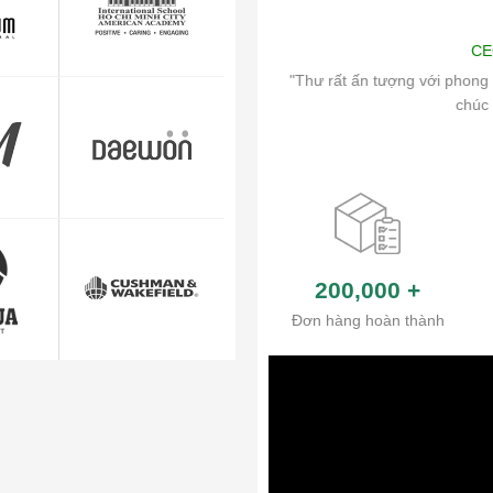
ng
Art
CE
ch vụ chăm sóc khách hàng và hệ thống
"Thư rất ấn tượng với phong 
ủa công ty.
chúc 
200,000
+
Đơn hàng hoàn thành