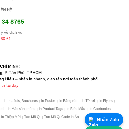
IÊN HỆ
 34 8765
ý về dịch vụ
 60 61
CHÍ MINH:
ng, P. Tân Phú, TP.HCM
ng Hiệu
– nhận in nhanh, giao tận nơi toàn thành phố
trí tại đây
p
In Leaflets, Brochures
In Poster
In Băng rôn
In Tờ rơi
In Flyers
|
|
|
|
|
|
bel
In Mác sản phẩm
In Product Tags
In Biểu Mẫu
In Caebonless
|
|
|
|
|
In Thiệp Mời
Tạo Mã Qr
Tạo Mã Qr Code In Ấn
|
|
Nhắn Zalo