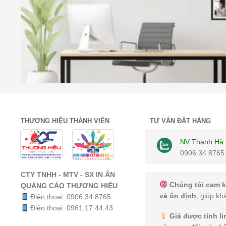
THƯƠNG HIỆU THÀNH VIÊN
TƯ VẤN ĐẶT HÀNG
NV Thanh Hà
0906 34 8765
CTY TNHH - MTV - SX IN ẤN
Chúng tôi cam k
QUẢNG CÁO THƯƠNG HIỆU
và ổn định
, giúp kh
Điện thoại:
0906.34.8765
Điện thoại:
0961.17.44.43
Giá được tính l