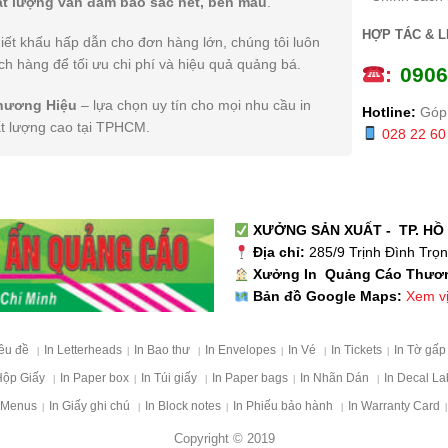
ất lượng vẫn đảm bảo sắc nét, bền màu
.
HỢP TÁC & L
iết khấu hấp dẫn cho đơn hàng lớn, chúng tôi luôn
h hàng để tối ưu chi phí và hiệu quả quảng bá.
:
0
906
hương Hiệu
– lựa chọn uy tín cho mọi nhu cầu in
Hotline:
Góp 
ất lượng cao tại TPHCM.
028 22 60
XƯỞNG SẢN XUẤT - TP. HỒ 
Địa chỉ:
285/9 Trịnh Đình Trọ
Xưởng In Quảng Cáo Thươ
Xem vị 
Bản đồ Google Maps:
iêu đề
In Letterheads
In Bao thư
In Envelopes
In Vé
In Tickets
In Tờ gấ
|
|
|
|
|
|
Hộp Giấy
In Paper box
In Túi giấy
In Paper bags
In Nhãn Dán
In Decal La
|
|
|
|
|
 Menus
In Giấy ghi chú
In Block notes
In Phiếu bảo hành
In Warranty Card
|
|
|
|
|
Copyright © 2019