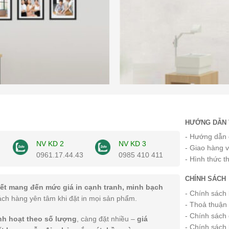
HƯỚNG DẪN 
- Hướng dẫn 
NV KD 2
NV KD 3
- Giao hàng 
0961.17.44.43
0985 410 411
- Hình thức t
CHÍNH SÁCH
ết mang đến mức giá in cạnh tranh, minh bạch
- Chính sách
ách hàng yên tâm khi đặt in mọi sản phẩm.
- Thoả thuận
- Chính sách 
inh hoạt theo số lượng
, càng đặt nhiều –
giá
- Chính sách