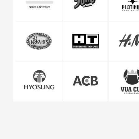
Kevin trọ
CEO Giuse
"Mình cảm thấy rất yên tâm và hài lòng với dị
quản lý đơn hàng c