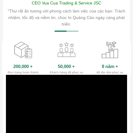
CEO Vua Cua Trading & Service JSC
ăm sóc
"Thư rất ấn tượng với phong cách làm việc của các bạn: Trách
ty.
nhiệm, tốc độ và niềm tin, chúc In Quảng Cáo ngày càng phát
triển.
200,000
+
50,000
+
8 năm
+
Đơn hàng hoàn thành
Khách hàng đã phục vụ
đã tận tâm phục vụ