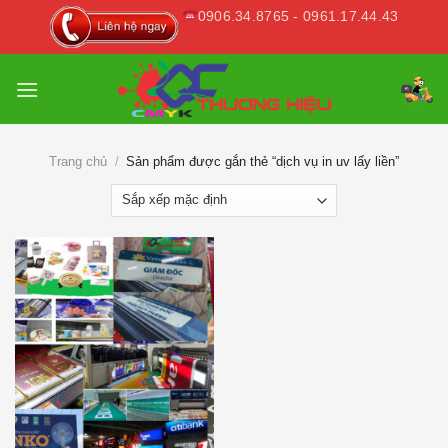
Skip
0906.34.8765 - 0961.17.44.43
to
content
Trang chủ
/
Sản phẩm được gắn thẻ “dịch vụ in uv lấy liền”