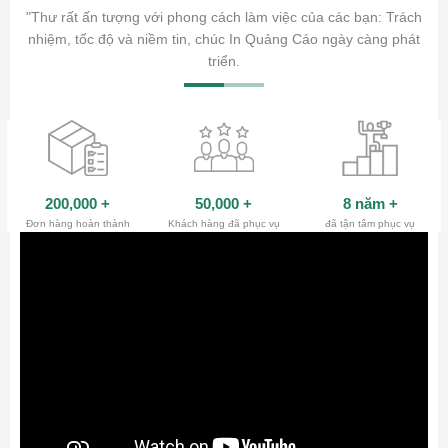
ăm sóc
"Thư rất ấn tượng với phong cách làm việc của các bạn: Trách
ty.
nhiệm, tốc độ và niềm tin, chúc In Quảng Cáo ngày càng phát
triển.
200,000
+
50,000
+
8 năm
+
Đơn hàng hoàn thành
Khách hàng đã phục vụ
đã tận tâm phục vụ