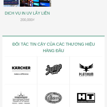
DỊCH VỤ IN UV LẤY LIỀN
200,000
₫
ĐỐI TÁC TIN CẬY CỦA CÁC THƯƠNG HIỆU
HÀNG ĐẦU