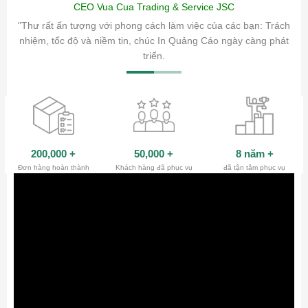
CEO Vua Cua Trading & Service JSC
ăm sóc
"Thư rất ấn tượng với phong cách làm việc của các bạn: Trách
ty.
nhiệm, tốc độ và niềm tin, chúc In Quảng Cáo ngày càng phát
triển.
200,000
+
50,000
+
8 năm
+
Đơn hàng hoàn thành
Khách hàng đã phục vụ
đã tận tâm phục vụ