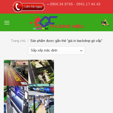
Skip
0906.34.8765 - 0961.17.44.43
to
content
Trang chủ
/
Sản phẩm được gắn thẻ “giá in backdrop gò vấp”