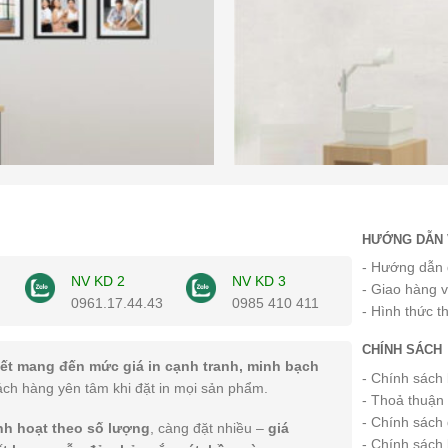
HƯỚNG DẪN 
- Hướng dẫn 
NV KD 2
NV KD 3
- Giao hàng 
0961.17.44.43
0985 410 411
- Hình thức t
CHÍNH SÁCH
ết mang đến mức giá in cạnh tranh, minh bạch
- Chính sách
ách hàng yên tâm khi đặt in mọi sản phẩm.
- Thoả thuận
- Chính sách 
inh hoạt theo số lượng
, càng đặt nhiều –
giá
- Chính sách