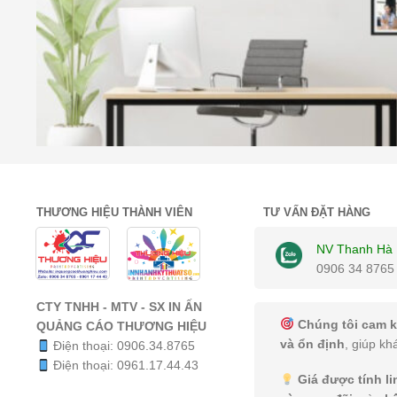
THƯƠNG HIỆU THÀNH VIÊN
TƯ VẤN ĐẶT HÀNG
NV Thanh Hà
0906 34 8765
CTY TNHH - MTV - SX IN ẤN
Chúng tôi cam k
QUẢNG CÁO THƯƠNG HIỆU
và ổn định
, giúp kh
Điện thoại:
0906.34.8765
Điện thoại:
0961.17.44.43
Giá được tính l