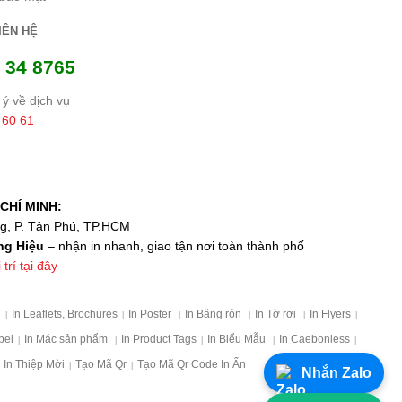
IÊN HỆ
 34 8765
ý về dịch vụ
 60 61
CHÍ MINH:
ng, P. Tân Phú, TP.HCM
ng Hiệu
– nhận in nhanh, giao tận nơi toàn thành phố
trí tại đây
p
In Leaflets, Brochures
In Poster
In Băng rôn
In Tờ rơi
In Flyers
|
|
|
|
|
|
bel
In Mác sản phẩm
In Product Tags
In Biểu Mẫu
In Caebonless
|
|
|
|
|
In Thiệp Mời
Tạo Mã Qr
Tạo Mã Qr Code In Ấn
|
|
Nhắn Zalo