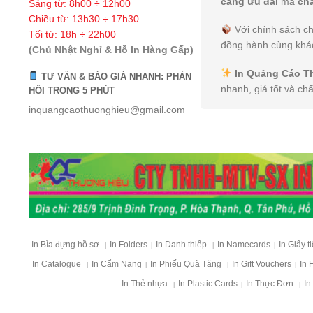
càng ưu đãi
mà
ch
Sáng từ: 8h00 ÷ 12h00
Chiều từ: 13h30 ÷ 17h30
Với chính sách ch
Tối từ: 18h ÷ 22h00
đồng hành cùng khác
(Chủ Nhật Nghỉ & Hỗ In Hàng Gấp)
In Quảng Cáo T
TƯ VẤN & BÁO GIÁ NHANH: PHẢN
nhanh, giá tốt và ch
HỒI TRONG 5 PHÚT
inquangcaothuonghieu@gmail.com
In Bìa đựng hồ sơ
In Folders
In Danh thiếp
In Namecards
In Giấy t
|
|
|
|
In Catalogue
In Cẩm Nang
In Phiếu Quà Tặng
In Gift Vouchers
In 
|
|
|
|
In Thẻ nhựa
In Plastic Cards
In Thực Đơn
In
|
|
|