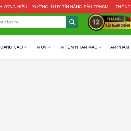
THƯƠNG HIỆU – XƯỞNG IN UY TÍN HÀNG ĐẦU TPHCM
THÔNG
QUẢNG CÁO
IN UV
IN TEM NHÃN MÁC
ẤN PHẨM