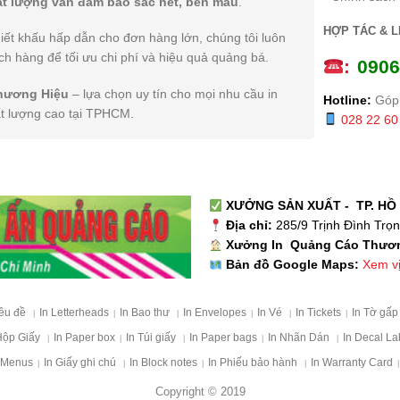
ất lượng vẫn đảm bảo sắc nét, bền màu
.
HỢP TÁC & L
iết khấu hấp dẫn cho đơn hàng lớn, chúng tôi luôn
h hàng để tối ưu chi phí và hiệu quả quảng bá.
:
0
906
hương Hiệu
– lựa chọn uy tín cho mọi nhu cầu in
Hotline:
Góp 
ất lượng cao tại TPHCM.
028 22 60
XƯỞNG SẢN XUẤT - TP. HỒ 
Địa chỉ:
285/9 Trịnh Đình Trọ
Xưởng In Quảng Cáo Thươ
Xem vị 
Bản đồ Google Maps:
iêu đề
In Letterheads
In Bao thư
In Envelopes
In Vé
In Tickets
In Tờ gấ
|
|
|
|
|
|
Hộp Giấy
In Paper box
In Túi giấy
In Paper bags
In Nhãn Dán
In Decal La
|
|
|
|
|
 Menus
In Giấy ghi chú
In Block notes
In Phiếu bảo hành
In Warranty Card
|
|
|
|
|
Copyright © 2019