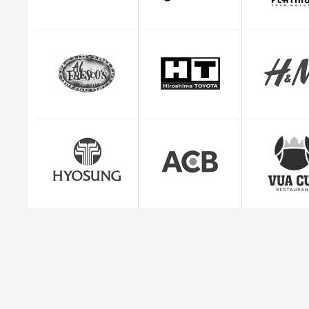
CEO Giuse
"Mình cảm thấy rất yên tâm và hài lòng với dị
quản lý đơn hàng c