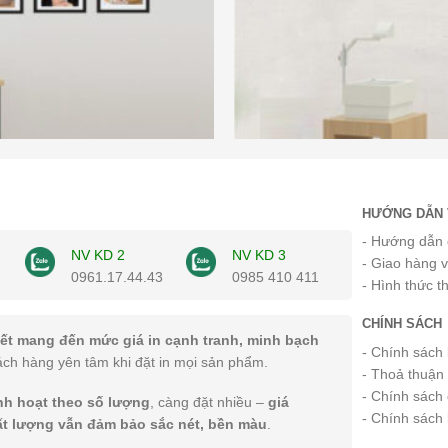
HƯỚNG DẪN 
- Hướng dẫn 
NV KD 2
NV KD 3
- Giao hàng 
0961.17.44.43
0985 410 411
- Hình thức t
CHÍNH SÁCH
ết mang đến mức giá in cạnh tranh, minh bạch
- Chính sách
ách hàng yên tâm khi đặt in mọi sản phẩm.
- Thoả thuận
- Chính sách 
inh hoạt theo số lượng
, càng đặt nhiều –
giá
- Chính sách
ất lượng vẫn đảm bảo sắc nét, bền màu
.