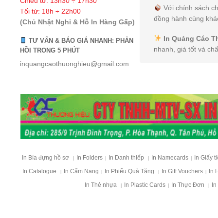
Chiều từ: 13h30 ÷ 17h30
Với chính sách ch
Tối từ: 18h ÷ 22h00
đồng hành cùng khác
(Chủ Nhật Nghỉ & Hỗ In Hàng Gấp)
In Quảng Cáo T
TƯ VẤN & BÁO GIÁ NHANH: PHẢN
nhanh, giá tốt và ch
HỒI TRONG 5 PHÚT
inquangcaothuonghieu@gmail.com
In Bìa đựng hồ sơ
In Folders
In Danh thiếp
In Namecards
In Giấy t
|
|
|
|
In Catalogue
In Cẩm Nang
In Phiếu Quà Tặng
In Gift Vouchers
In 
|
|
|
|
In Thẻ nhựa
In Plastic Cards
In Thực Đơn
In
|
|
|