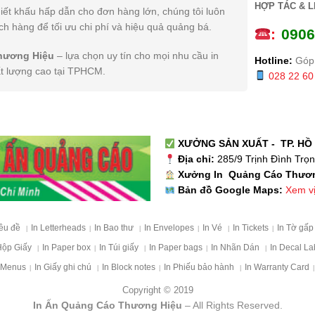
HỢP TÁC & L
iết khấu hấp dẫn cho đơn hàng lớn, chúng tôi luôn
h hàng để tối ưu chi phí và hiệu quả quảng bá.
:
0
906
hương Hiệu
– lựa chọn uy tín cho mọi nhu cầu in
Hotline:
Góp 
ất lượng cao tại TPHCM.
028 22 60
XƯỞNG SẢN XUẤT - TP. HỒ 
Địa chỉ:
285/9 Trịnh Đình Trọ
Xưởng In Quảng Cáo Thươ
Xem vị 
Bản đồ Google Maps:
iêu đề
In Letterheads
In Bao thư
In Envelopes
In Vé
In Tickets
In Tờ gấ
|
|
|
|
|
|
Hộp Giấy
In Paper box
In Túi giấy
In Paper bags
In Nhãn Dán
In Decal La
|
|
|
|
|
 Menus
In Giấy ghi chú
In Block notes
In Phiếu bảo hành
In Warranty Card
|
|
|
|
|
Copyright © 2019
In Ấn Quảng Cáo Thương Hiệu
– All Rights Reserved.