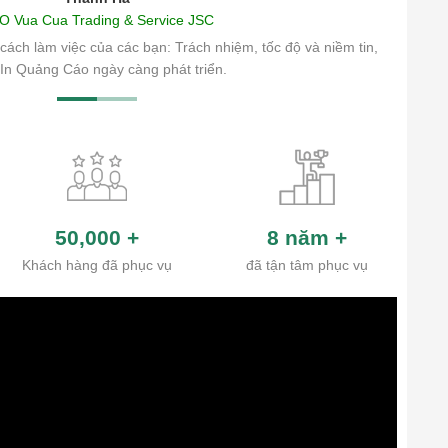
O Vua Cua Trading & Service JSC
cách làm việc của các bạn: Trách nhiệm, tốc độ và niềm tin,
In Quảng Cáo ngày càng phát triển.
50,000
+
8 năm
+
Khách hàng đã phục vụ
đã tận tâm phục vụ