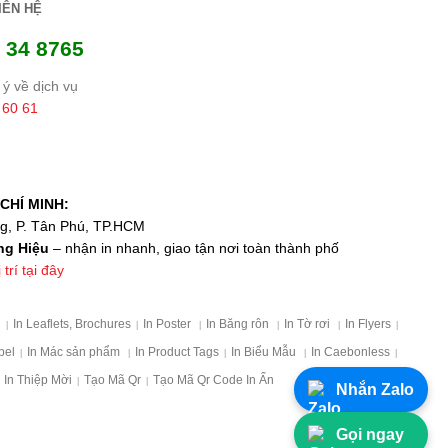
IÊN HỆ
 34 8765
ý về dịch vụ
 60 61
CHÍ MINH:
ng, P. Tân Phú, TP.HCM
ng Hiệu
– nhận in nhanh, giao tận nơi toàn thành phố
trí tại đây
p
In Leaflets, Brochures
In Poster
In Băng rôn
In Tờ rơi
In Flyers
|
|
|
|
|
|
bel
In Mác sản phẩm
In Product Tags
In Biểu Mẫu
In Caebonless
|
|
|
|
|
In Thiệp Mời
Tạo Mã Qr
Tạo Mã Qr Code In Ấn
|
|
Nhắn Zalo
Gọi ngay