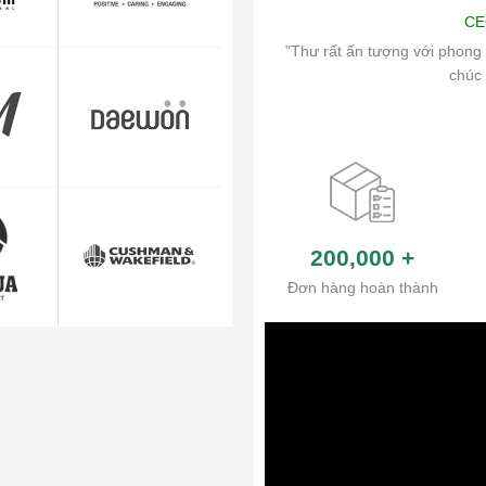
Art
CE
ch vụ chăm sóc khách hàng và hệ thống
"Thư rất ấn tượng với phong 
ủa công ty.
chúc 
200,000
+
Đơn hàng hoàn thành