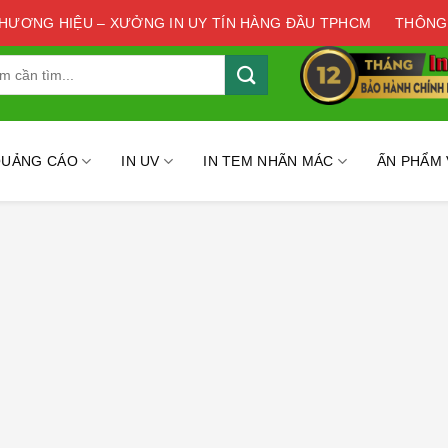
THƯƠNG HIỆU – XƯỞNG IN UY TÍN HÀNG ĐẦU TPHCM
THÔNG
QUẢNG CÁO
IN UV
IN TEM NHÃN MÁC
ẤN PHẨM