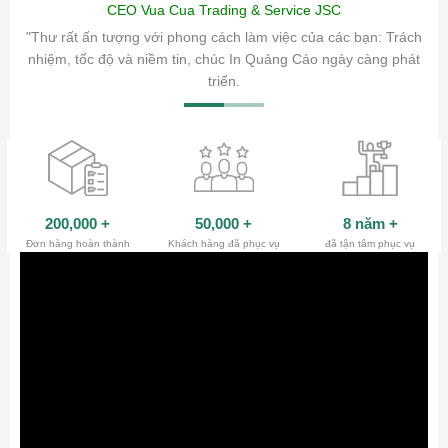
CEO Vua Cua Trading & Service JSC
ăm sóc
"Thư rất ấn tượng với phong cách làm việc của các bạn: Trách
ty.
nhiệm, tốc độ và niềm tin, chúc In Quảng Cáo ngày càng phát
triển.
200,000
+
50,000
+
8 năm
+
Đơn hàng hoàn thành
Khách hàng đã phục vụ
đã tận tâm phục vụ