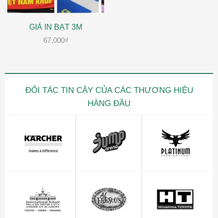
GIÁ IN BẠT 3M
67,000
₫
ĐỐI TÁC TIN CẬY CỦA CÁC THƯƠNG HIỆU
HÀNG ĐẦU