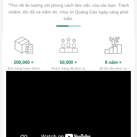
ăm sóc
"Thư rất ấn tượng với phong cách làm việc của các bạn: Trách
ty.
nhiệm, tốc độ và niềm tin, chúc In Quảng Cáo ngày càng phát
triển.
200,000
+
50,000
+
8 năm
+
Đơn hàng hoàn thành
Khách hàng đã phục vụ
đã tận tâm phục vụ