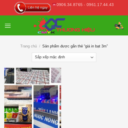
Skip
0906.34.8765 - 0961.17.44.43
to
content
Trang chủ
/
Sản phẩm được gắn thẻ “giá in bạt 3m”