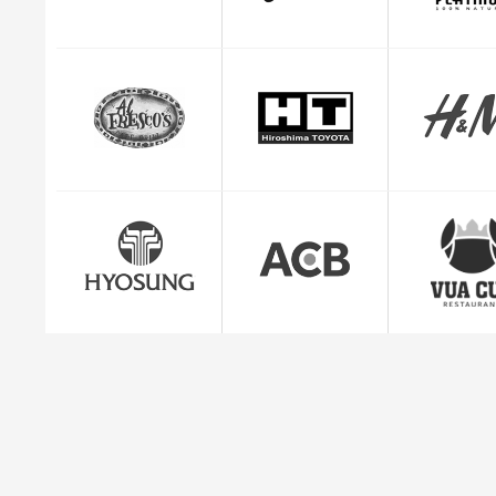
CEO Giuse
"Mình cảm thấy rất yên tâm và hài lòng với dị
quản lý đơn hàng c