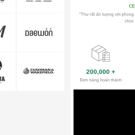
Art
CE
ch vụ chăm sóc khách hàng và hệ thống
"Thư rất ấn tượng với phong 
ủa công ty.
chúc 
200,000
+
Đơn hàng hoàn thành