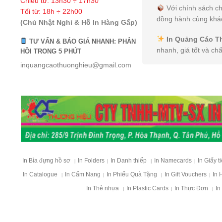
Chiều từ: 13h30 ÷ 17h30
Với chính sách ch
Tối từ: 18h ÷ 22h00
đồng hành cùng khác
(Chủ Nhật Nghỉ & Hỗ In Hàng Gấp)
In Quảng Cáo T
TƯ VẤN & BÁO GIÁ NHANH: PHẢN
nhanh, giá tốt và ch
HỒI TRONG 5 PHÚT
inquangcaothuonghieu@gmail.com
In Bìa đựng hồ sơ
In Folders
In Danh thiếp
In Namecards
In Giấy t
|
|
|
|
In Catalogue
In Cẩm Nang
In Phiếu Quà Tặng
In Gift Vouchers
In 
|
|
|
|
In Thẻ nhựa
In Plastic Cards
In Thực Đơn
In
|
|
|