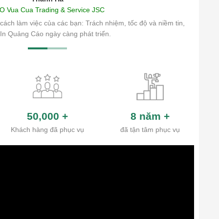
O Vua Cua Trading & Service JSC
cách làm việc của các bạn: Trách nhiệm, tốc độ và niềm tin,
In Quảng Cáo ngày càng phát triển.
50,000
+
8 năm
+
Khách hàng đã phục vụ
đã tận tâm phục vụ