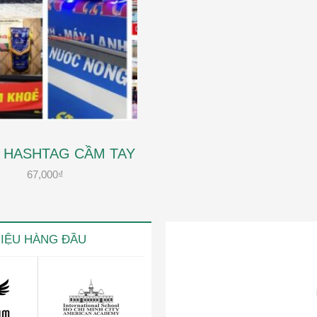
N HASHTAG CẦM TAY
67,000
₫
HIỆU HÀNG ĐẦU
ng