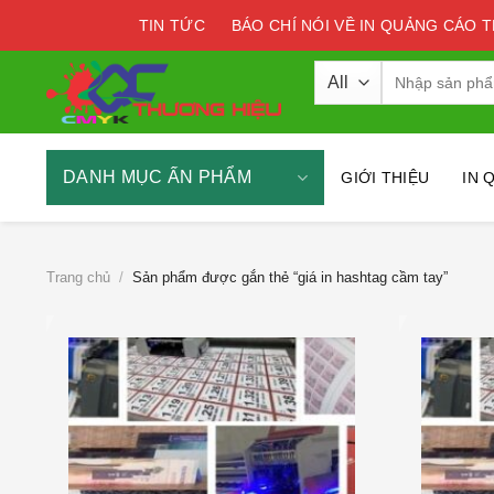
Skip
TIN TỨC
BÁO CHÍ NÓI VỀ IN QUẢNG CÁO 
to
content
Tìm
kiếm:
DANH MỤC ẤN PHẨM
GIỚI THIỆU
IN 
Trang chủ
/
Sản phẩm được gắn thẻ “giá in hashtag cầm tay”