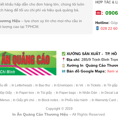
HỢP TÁC & L
iết khấu hấp dẫn cho đơn hàng lớn, chúng tôi luôn
h hàng để tối ưu chi phí và hiệu quả quảng bá.
:
0
906
hương Hiệu
– lựa chọn uy tín cho mọi nhu cầu in
Hotline:
Góp 
ất lượng cao tại TPHCM.
028 22 60
XƯỞNG SẢN XUẤT - TP. HỒ 
Địa chỉ:
285/9 Trịnh Đình Trọ
Xưởng In Quảng Cáo Thươ
Xem vị 
Bản đồ Google Maps:
iêu đề
In Letterheads
In Bao thư
In Envelopes
In Vé
In Tickets
In Tờ gấ
|
|
|
|
|
|
Hộp Giấy
In Paper box
In Túi giấy
In Paper bags
In Nhãn Dán
In Decal La
|
|
|
|
|
 Menus
In Giấy ghi chú
In Block notes
In Phiếu bảo hành
In Warranty Card
|
|
|
|
|
Copyright © 2019
In Ấn Quảng Cáo Thương Hiệu
– All Rights Reserved.