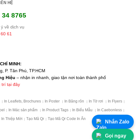
IÊN HỆ
 34 8765
ý về dịch vụ
 60 61
CHÍ MINH:
ng, P. Tân Phú, TP.HCM
ng Hiệu
– nhận in nhanh, giao tận nơi toàn thành phố
trí tại đây
p
In Leaflets, Brochures
In Poster
In Băng rôn
In Tờ rơi
In Flyers
|
|
|
|
|
|
bel
In Mác sản phẩm
In Product Tags
In Biểu Mẫu
In Caebonless
|
|
|
|
|
In Thiệp Mời
Tạo Mã Qr
Tạo Mã Qr Code In Ấn
|
|
Nhắn Zalo
Gọi ngay