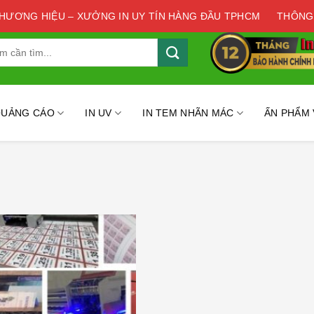
THƯƠNG HIỆU – XƯỞNG IN UY TÍN HÀNG ĐẦU TPHCM
THÔNG
QUẢNG CÁO
IN UV
IN TEM NHÃN MÁC
ẤN PHẨM