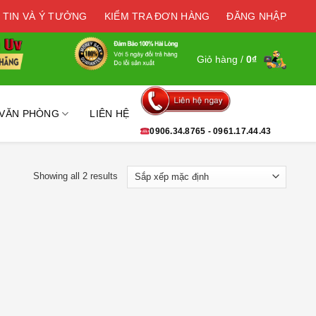
 TIN VÀ Ý TƯỞNG
KIỂM TRA ĐƠN HÀNG
ĐĂNG NHẬP
Giỏ hàng /
0
₫
 VĂN PHÒNG
LIÊN HỆ
0906.34.8765 - 0961.17.44.43
Showing all 2 results