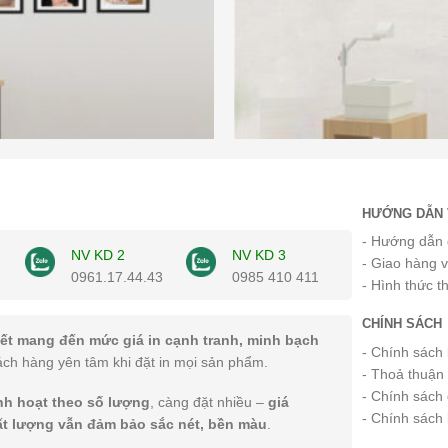
HƯỚNG DẪN 
- Hướng dẫn 
NV KD 2
NV KD 3
- Giao hàng 
0961.17.44.43
0985 410 411
- Hình thức t
CHÍNH SÁCH
ết mang đến mức giá in cạnh tranh, minh bạch
- Chính sách
ách hàng yên tâm khi đặt in mọi sản phẩm.
- Thoả thuận
- Chính sách 
inh hoạt theo số lượng
, càng đặt nhiều –
giá
- Chính sách
ất lượng vẫn đảm bảo sắc nét, bền màu
.