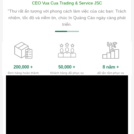
CEO Vua Cua Trading & Service JSC
ăm sóc
"Thư rất ấn tượng với phong cách làm việc của các bạn: Trách
ty.
nhiệm, tốc độ và niềm tin, chúc In Quảng Cáo ngày càng phát
triển.
200,000
+
50,000
+
8 năm
+
Đơn hàng hoàn thành
Khách hàng đã phục vụ
đã tận tâm phục vụ