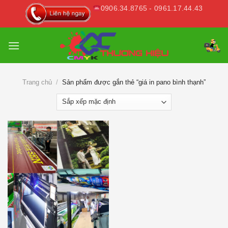
Skip
0906.34.8765 - 0961.17.44.43
to
content
Trang chủ
/
Sản phẩm được gắn thẻ “giá in pano bình thạnh”