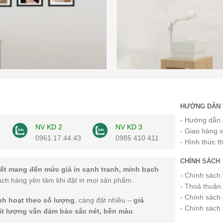
HƯỚNG DẪN 
- Hướng dẫn 
NV KD 2
NV KD 3
- Giao hàng 
0961.17.44.43
0985 410 411
- Hình thức t
CHÍNH SÁCH
ết mang đến mức giá in cạnh tranh, minh bạch
- Chính sách
ách hàng yên tâm khi đặt in mọi sản phẩm.
- Thoả thuận
- Chính sách 
inh hoạt theo số lượng
, càng đặt nhiều –
giá
- Chính sách
ất lượng vẫn đảm bảo sắc nét, bền màu
.