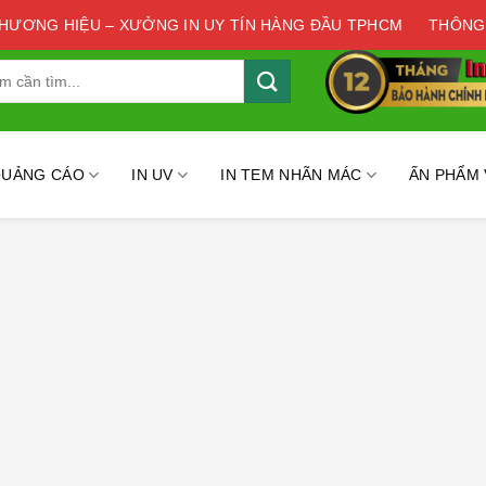
THƯƠNG HIỆU – XƯỞNG IN UY TÍN HÀNG ĐẦU TPHCM
THÔNG
QUẢNG CÁO
IN UV
IN TEM NHÃN MÁC
ẤN PHẨM