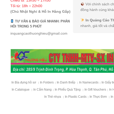
Chiều từ: 13h30 ÷ 17h30
Với chính sách ch
Tối từ: 18h ÷ 22h00
đồng hành cùng khác
(Chủ Nhật Nghỉ & Hỗ In Hàng Gấp)
In Quảng Cáo T
TƯ VẤN & BÁO GIÁ NHANH: PHẢN
nhanh, giá tốt và ch
HỒI TRONG 5 PHÚT
inquangcaothuonghieu@gmail.com
In Bìa đựng hồ sơ
In Folders
In Danh thiếp
In Namecards
In Giấy t
|
|
|
|
In Catalogue
In Cẩm Nang
In Phiếu Quà Tặng
In Gift Vouchers
In 
|
|
|
|
In Thẻ nhựa
In Plastic Cards
In Thực Đơn
In
|
|
|