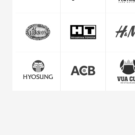
CEO Giuse
"Mình cảm thấy rất yên tâm và hài lòng với dị
quản lý đơn hàng c