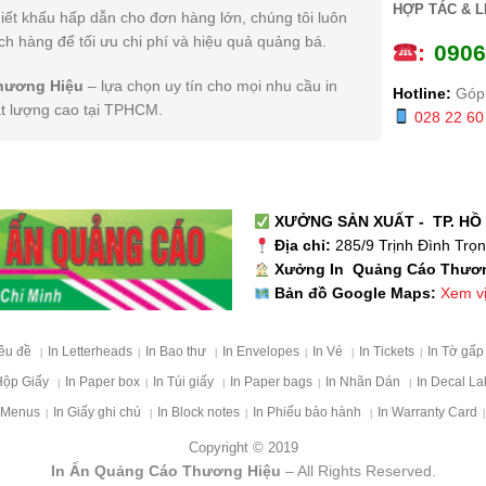
HỢP TÁC & L
iết khấu hấp dẫn cho đơn hàng lớn, chúng tôi luôn
h hàng để tối ưu chi phí và hiệu quả quảng bá.
:
0
906
hương Hiệu
– lựa chọn uy tín cho mọi nhu cầu in
Hotline:
Góp 
ất lượng cao tại TPHCM.
028 22 60
XƯỞNG SẢN XUẤT - TP. HỒ 
Địa chỉ:
285/9 Trịnh Đình Trọ
Xưởng In Quảng Cáo Thươ
Xem vị 
Bản đồ Google Maps:
iêu đề
In Letterheads
In Bao thư
In Envelopes
In Vé
In Tickets
In Tờ gấ
|
|
|
|
|
|
Hộp Giấy
In Paper box
In Túi giấy
In Paper bags
In Nhãn Dán
In Decal La
|
|
|
|
|
 Menus
In Giấy ghi chú
In Block notes
In Phiếu bảo hành
In Warranty Card
|
|
|
|
|
Copyright © 2019
In Ấn Quảng Cáo Thương Hiệu
– All Rights Reserved.