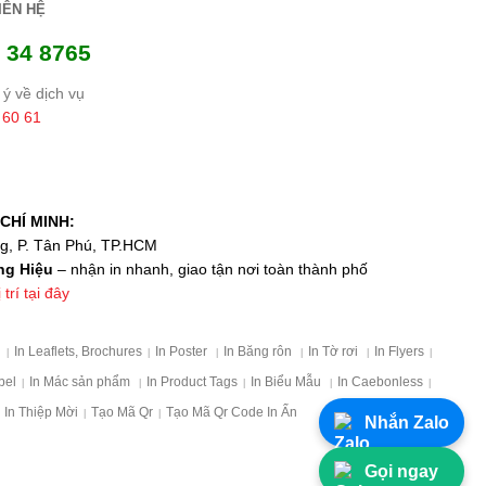
IÊN HỆ
 34 8765
ý về dịch vụ
 60 61
CHÍ MINH:
ng, P. Tân Phú, TP.HCM
ng Hiệu
– nhận in nhanh, giao tận nơi toàn thành phố
trí tại đây
p
In Leaflets, Brochures
In Poster
In Băng rôn
In Tờ rơi
In Flyers
|
|
|
|
|
|
bel
In Mác sản phẩm
In Product Tags
In Biểu Mẫu
In Caebonless
|
|
|
|
|
In Thiệp Mời
Tạo Mã Qr
Tạo Mã Qr Code In Ấn
|
|
Nhắn Zalo
Gọi ngay