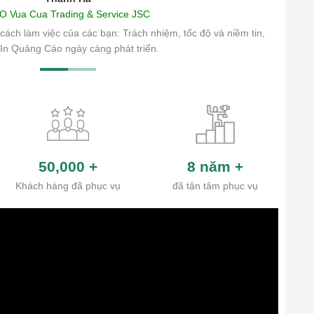
O Vua Cua Trading & Service JSC
cách làm việc của các bạn: Trách nhiệm, tốc độ và niềm tin,
In Quảng Cáo ngày càng phát triển.
50,000
+
8 năm
+
Khách hàng đã phục vụ
đã tận tâm phục vụ