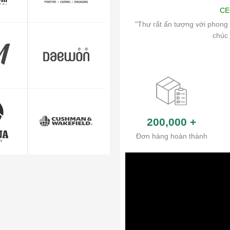
Art
CE
ch vụ chăm sóc khách hàng và hệ thống
"Thư rất ấn tượng với phong 
ủa công ty.
chúc 
200,000
+
Đơn hàng hoàn thành