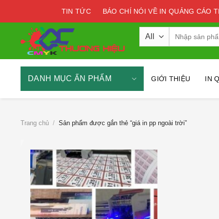
Skip
TIN TỨC
BÁO CHÍ NÓI VỀ IN QUẢNG CÁO 
to
content
Tìm
kiếm:
DANH MỤC ẤN PHẨM
GIỚI THIỆU
IN 
Trang chủ
/
Sản phẩm được gắn thẻ “giá in pp ngoài trời”