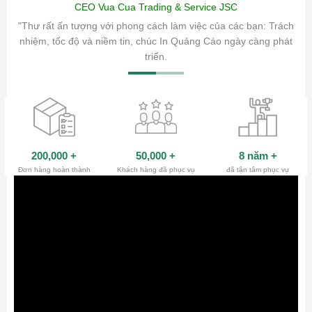
CEO Vua Cua Trading & Service JSC
ăm sóc
"Thư rất ấn tượng với phong cách làm việc của các bạn: Trách
ty.
nhiệm, tốc độ và niềm tin, chúc In Quảng Cáo ngày càng phát
triển.
200,000
+
50,000
+
8 năm
+
Đơn hàng hoàn thành
Khách hàng đã phục vụ
đã tận tâm phục vụ