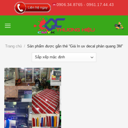
Skip
0906.34.8765 - 0961.17.44.43
to
content
Trang chủ
/
Sản phẩm được gắn thẻ “Giá In uv decal phản quang 3M”