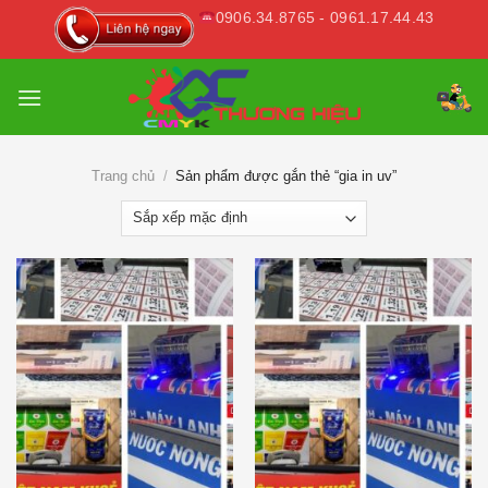
Skip
0906.34.8765 - 0961.17.44.43
to
content
Trang chủ
/
Sản phẩm được gắn thẻ “gia in uv”