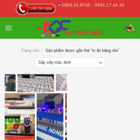
Skip
0906.34.8765 - 0961.17.44.43
to
content
Trang chủ
/
Sản phẩm được gắn thẻ “in ấn băng rôn”