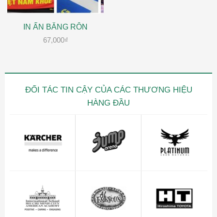
IN ẤN BĂNG RÔN
67,000
₫
ĐỐI TÁC TIN CẬY CỦA CÁC THƯƠNG HIỆU
HÀNG ĐẦU