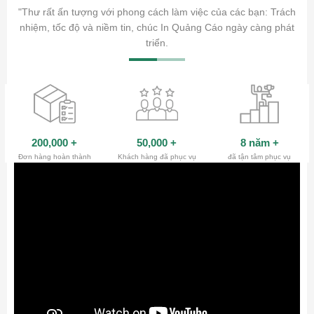
ăm sóc
"Thư rất ấn tượng với phong cách làm việc của các bạn: Trách
ty.
nhiệm, tốc độ và niềm tin, chúc In Quảng Cáo ngày càng phát
triển.
200,000
+
50,000
+
8 năm
+
Đơn hàng hoàn thành
Khách hàng đã phục vụ
đã tận tâm phục vụ