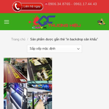
Skip
0906.34.8765 - 0961.17.44.43
to
content
Trang chủ
/
Sản phẩm được gắn thẻ “in backdrop sân khấu”