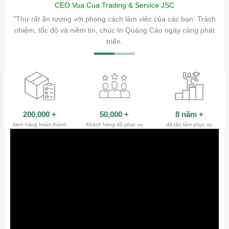
CEO Vua Cua Trading & Service JSC
ăm sóc
"Thư rất ấn tượng với phong cách làm việc của các bạn: Trách
ty.
nhiệm, tốc độ và niềm tin, chúc In Quảng Cáo ngày càng phát
triển.
200,000
+
50,000
+
8 năm
+
Đơn hàng hoàn thành
Khách hàng đã phục vụ
đã tận tâm phục vụ