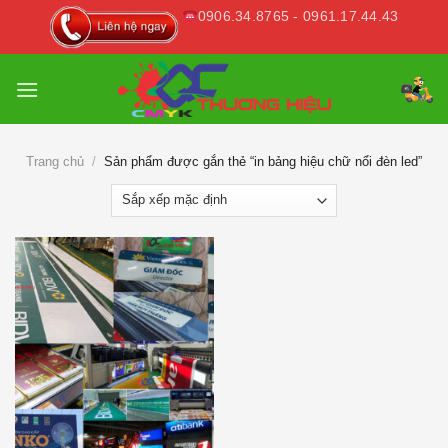
Skip
0906.34.8765 - 0961.17.44.43
to
content
Trang chủ
/
Sản phẩm được gắn thẻ “in bảng hiệu chữ nổi đèn led”