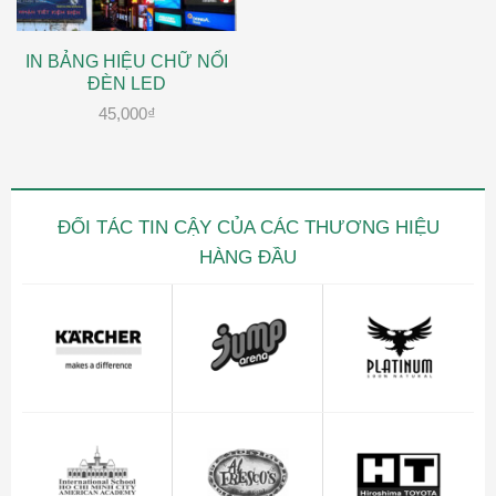
IN BẢNG HIỆU CHỮ NỔI
ĐÈN LED
45,000
₫
ĐỐI TÁC TIN CẬY CỦA CÁC THƯƠNG HIỆU
HÀNG ĐẦU