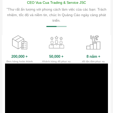
CEO Vua Cua Trading & Service JSC
ăm sóc
"Thư rất ấn tượng với phong cách làm việc của các bạn: Trách
ty.
nhiệm, tốc độ và niềm tin, chúc In Quảng Cáo ngày càng phát
triển.
200,000
+
50,000
+
8 năm
+
Đơn hàng hoàn thành
Khách hàng đã phục vụ
đã tận tâm phục vụ