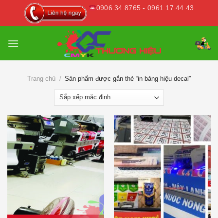
Skip
0906.34.8765 - 0961.17.44.43
to
content
Trang chủ
/
Sản phẩm được gắn thẻ “in bảng hiệu decal”