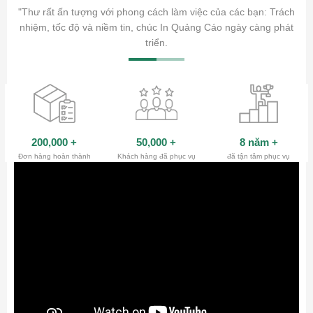
ăm sóc
"Thư rất ấn tượng với phong cách làm việc của các bạn: Trách
ty.
nhiệm, tốc độ và niềm tin, chúc In Quảng Cáo ngày càng phát
triển.
200,000
+
50,000
+
8 năm
+
Đơn hàng hoàn thành
Khách hàng đã phục vụ
đã tận tâm phục vụ