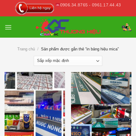
Skip
0906.34.8765 - 0961.17.44.43
to
content
Trang chủ
/
Sản phẩm được gắn thẻ “in bảng hiệu mica”