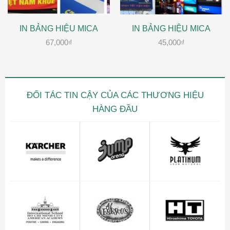
IN BẢNG HIỆU MICA
IN BẢNG HIỆU MICA
67,000
₫
45,000
₫
ĐỐI TÁC TIN CẬY CỦA CÁC THƯƠNG HIỆU
HÀNG ĐẦU