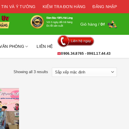
 TIN VÀ Ý TƯỞNG
KIỂM TRA ĐƠN HÀNG
ĐĂNG NHẬP
Giỏ hàng /
0
₫
 VĂN PHÒNG
LIÊN HỆ
0906.34.8765 - 0961.17.44.43
Showing all 3 results