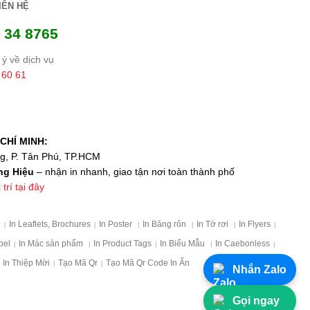
IÊN HỆ
 34 8765
ý về dịch vụ
 60 61
CHÍ MINH:
ng, P. Tân Phú, TP.HCM
ng Hiệu
– nhận in nhanh, giao tận nơi toàn thành phố
trí tại đây
p
In Leaflets, Brochures
In Poster
In Băng rôn
In Tờ rơi
In Flyers
|
|
|
|
|
|
bel
In Mác sản phẩm
In Product Tags
In Biểu Mẫu
In Caebonless
|
|
|
|
|
In Thiệp Mời
Tạo Mã Qr
Tạo Mã Qr Code In Ấn
|
|
Nhắn Zalo
Gọi ngay