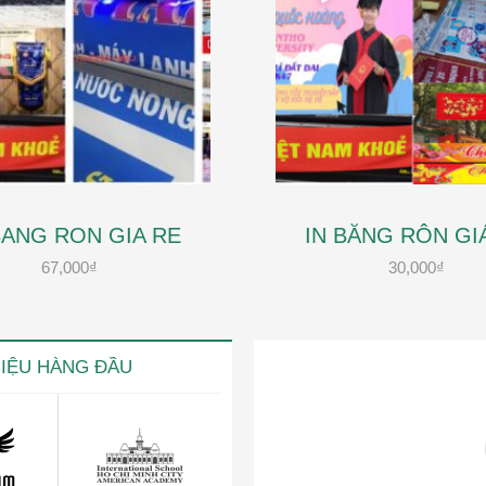
BANG RON GIA RE
IN BĂNG RÔN GI
67,000
₫
30,000
₫
HIỆU HÀNG ĐẦU
ng