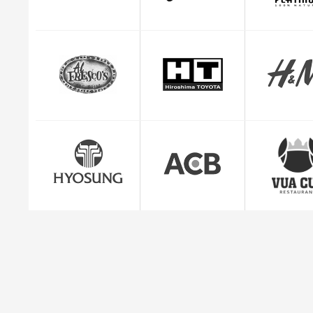
CEO Giuse
"Mình cảm thấy rất yên tâm và hài lòng với dị
quản lý đơn hàng c