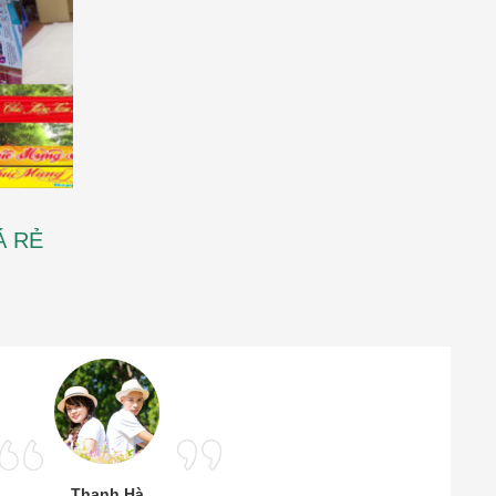
Á RẺ
Thanh Hà