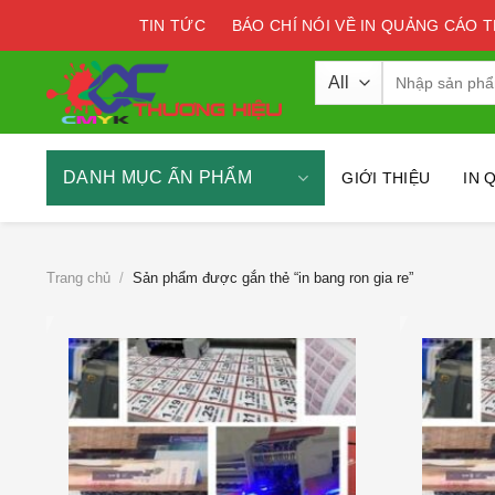
Skip
TIN TỨC
BÁO CHÍ NÓI VỀ IN QUẢNG CÁO 
to
content
Tìm
kiếm:
DANH MỤC ẤN PHẨM
GIỚI THIỆU
IN 
Trang chủ
/
Sản phẩm được gắn thẻ “in bang ron gia re”