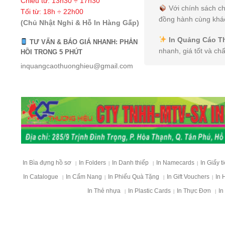
Chiều từ: 13h30 ÷ 17h30
Với chính sách ch
Tối từ: 18h ÷ 22h00
đồng hành cùng khác
(Chủ Nhật Nghỉ & Hỗ In Hàng Gấp)
In Quảng Cáo T
TƯ VẤN & BÁO GIÁ NHANH: PHẢN
nhanh, giá tốt và ch
HỒI TRONG 5 PHÚT
inquangcaothuonghieu@gmail.com
In Bìa đựng hồ sơ
In Folders
In Danh thiếp
In Namecards
In Giấy t
|
|
|
|
In Catalogue
In Cẩm Nang
In Phiếu Quà Tặng
In Gift Vouchers
In 
|
|
|
|
In Thẻ nhựa
In Plastic Cards
In Thực Đơn
In
|
|
|