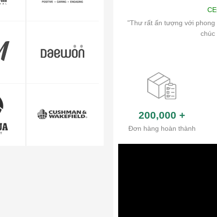
Art
CE
ch vụ chăm sóc khách hàng và hệ thống
"Thư rất ấn tượng với phong 
ủa công ty.
chúc 
200,000
+
Đơn hàng hoàn thành