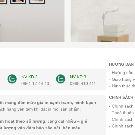
HƯỚNG DẪN 
- Hướng dẫn 
NV KD 2
NV KD 3
- Giao hàng 
0961.17.44.43
0985 410 411
- Hình thức t
CHÍNH SÁCH
ết mang đến mức giá in cạnh tranh, minh bạch
- Chính sách
ách hàng yên tâm khi đặt in mọi sản phẩm.
- Thoả thuận
- Chính sách 
inh hoạt theo số lượng
, càng đặt nhiều –
giá
- Chính sách
ất lượng vẫn đảm bảo sắc nét, bền màu
.