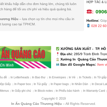
HỢP TÁC & L
iết khấu hấp dẫn cho đơn hàng lớn, chúng tôi luôn
h hàng để tối ưu chi phí và hiệu quả quảng bá.
:
0
906
hương Hiệu
– lựa chọn uy tín cho mọi nhu cầu in
Hotline:
Góp 
ất lượng cao tại TPHCM.
028 22 60
XƯỞNG SẢN XUẤT - TP. HỒ 
Địa chỉ:
285/9 Trịnh Đình Trọ
Xưởng In Quảng Cáo Thươ
Xem vị 
Bản đồ Google Maps:
iêu đề
In Letterheads
In Bao thư
In Envelopes
In Vé
In Tickets
In Tờ gấ
|
|
|
|
|
|
Hộp Giấy
In Paper box
In Túi giấy
In Paper bags
In Nhãn Dán
In Decal La
|
|
|
|
|
 Menus
In Giấy ghi chú
In Block notes
In Phiếu bảo hành
In Warranty Card
|
|
|
|
|
Copyright © 2019
In Ấn Quảng Cáo Thương Hiệu
– All Rights Reserved.