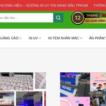
THƯƠNG HIỆU – XƯỞNG IN UY TÍN HÀNG ĐẦU TPHCM
THÔNG
QUẢNG CÁO
IN UV
IN TEM NHÃN MÁC
ẤN PHẨM