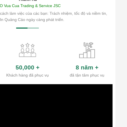
O Vua Cua Trading & Service JSC
cách làm việc của các bạn: Trách nhiệm, tốc độ và niềm tin,
In Quảng Cáo ngày càng phát triển.
50,000
+
8 năm
+
Khách hàng đã phục vụ
đã tận tâm phục vụ