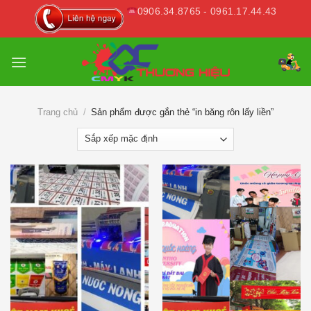
Skip
0906.34.8765 - 0961.17.44.43
to
content
Trang chủ
/
Sản phẩm được gắn thẻ “in băng rôn lấy liền”