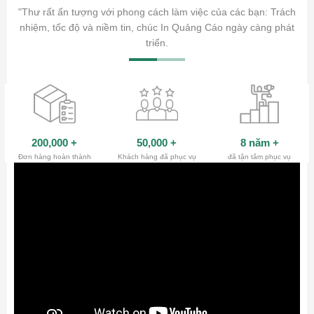
ăm sóc
"Thư rất ấn tượng với phong cách làm việc của các bạn: Trách
ty.
nhiệm, tốc độ và niềm tin, chúc In Quảng Cáo ngày càng phát
triển.
200,000
+
50,000
+
8 năm
+
Đơn hàng hoàn thành
Khách hàng đã phục vụ
đã tận tâm phục vụ