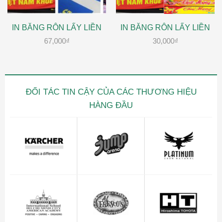
IN BĂNG RÔN LẤY LIỀN
IN BĂNG RÔN LẤY LIỀN
67,000
₫
30,000
₫
ĐỐI TÁC TIN CẬY CỦA CÁC THƯƠNG HIỆU
HÀNG ĐẦU