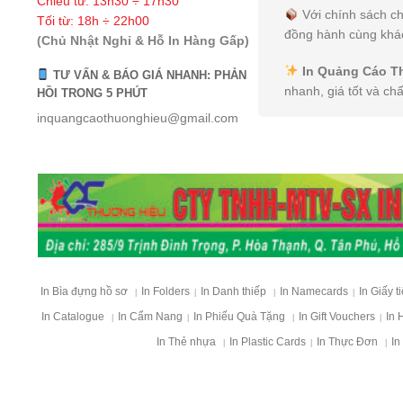
Chiều từ: 13h30 ÷ 17h30
Với chính sách ch
Tối từ: 18h ÷ 22h00
đồng hành cùng khác
(Chủ Nhật Nghỉ & Hỗ In Hàng Gấp)
In Quảng Cáo T
TƯ VẤN & BÁO GIÁ NHANH: PHẢN
nhanh, giá tốt và ch
HỒI TRONG 5 PHÚT
inquangcaothuonghieu@gmail.com
In Bìa đựng hồ sơ
In Folders
In Danh thiếp
In Namecards
In Giấy t
|
|
|
|
In Catalogue
In Cẩm Nang
In Phiếu Quà Tặng
In Gift Vouchers
In 
|
|
|
|
In Thẻ nhựa
In Plastic Cards
In Thực Đơn
In
|
|
|