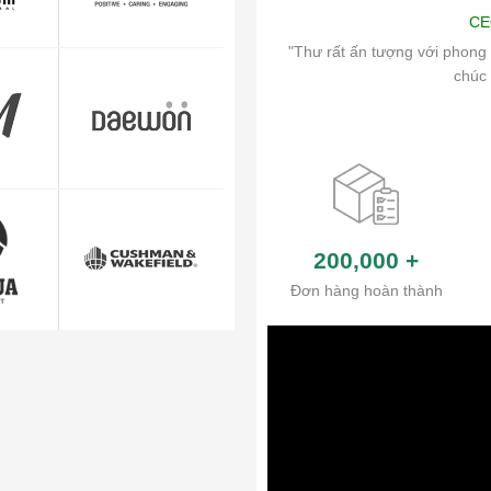
Art
CE
ch vụ chăm sóc khách hàng và hệ thống
"Thư rất ấn tượng với phong 
ủa công ty.
chúc 
200,000
+
Đơn hàng hoàn thành