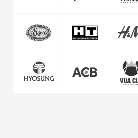
CEO Giuse
"Mình cảm thấy rất yên tâm và hài lòng với dị
quản lý đơn hàng c