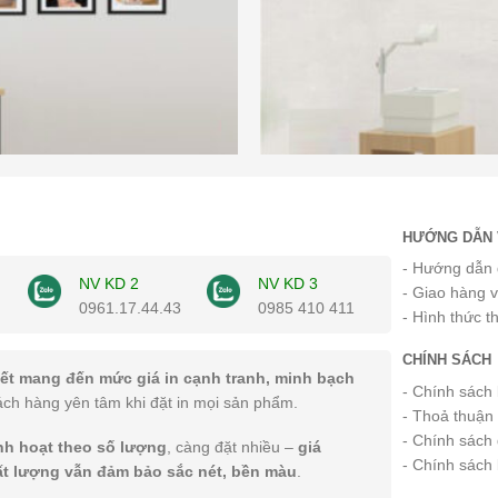
HƯỚNG DẪN 
- Hướng dẫn 
NV KD 2
NV KD 3
- Giao hàng 
0961.17.44.43
0985 410 411
- Hình thức t
CHÍNH SÁCH
ết mang đến mức giá in cạnh tranh, minh bạch
- Chính sách
ách hàng yên tâm khi đặt in mọi sản phẩm.
- Thoả thuận
- Chính sách 
inh hoạt theo số lượng
, càng đặt nhiều –
giá
- Chính sách
ất lượng vẫn đảm bảo sắc nét, bền màu
.