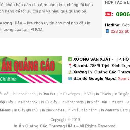
HỢP TÁC & L
iết khấu hấp dẫn cho đơn hàng lớn, chúng tôi luôn
h hàng để tối ưu chi phí và hiệu quả quảng bá.
:
0
906
hương Hiệu
– lựa chọn uy tín cho mọi nhu cầu in
Hotline:
Góp 
ất lượng cao tại TPHCM.
028 22 60
XƯỞNG SẢN XUẤT - TP. HỒ 
Địa chỉ:
285/9 Trịnh Đình Trọ
Xưởng In Quảng Cáo Thươ
Xem vị 
Bản đồ Google Maps:
iêu đề
In Letterheads
In Bao thư
In Envelopes
In Vé
In Tickets
In Tờ gấ
|
|
|
|
|
|
Hộp Giấy
In Paper box
In Túi giấy
In Paper bags
In Nhãn Dán
In Decal La
|
|
|
|
|
 Menus
In Giấy ghi chú
In Block notes
In Phiếu bảo hành
In Warranty Card
|
|
|
|
|
Copyright © 2019
In Ấn Quảng Cáo Thương Hiệu
– All Rights Reserved.