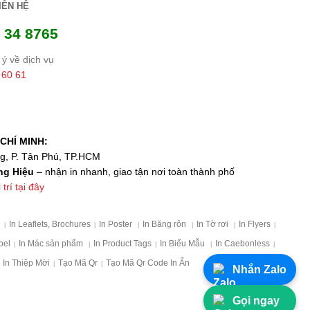
IÊN HỆ
 34 8765
ý về dịch vụ
 60 61
CHÍ MINH:
ng, P. Tân Phú, TP.HCM
ng Hiệu
– nhận in nhanh, giao tận nơi toàn thành phố
trí tại đây
p
In Leaflets, Brochures
In Poster
In Băng rôn
In Tờ rơi
In Flyers
|
|
|
|
|
|
bel
In Mác sản phẩm
In Product Tags
In Biểu Mẫu
In Caebonless
|
|
|
|
|
In Thiệp Mời
Tạo Mã Qr
Tạo Mã Qr Code In Ấn
|
|
Nhắn Zalo
Gọi ngay