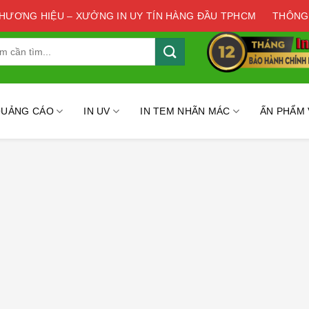
THƯƠNG HIỆU – XƯỞNG IN UY TÍN HÀNG ĐẦU TPHCM
THÔNG
QUẢNG CÁO
IN UV
IN TEM NHÃN MÁC
ẤN PHẨM