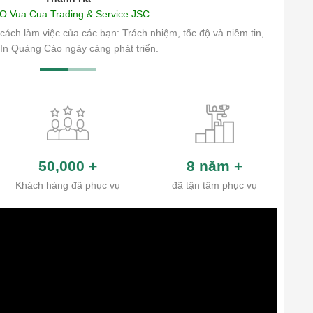
O Vua Cua Trading & Service JSC
cách làm việc của các bạn: Trách nhiệm, tốc độ và niềm tin,
In Quảng Cáo ngày càng phát triển.
50,000
+
8 năm
+
Khách hàng đã phục vụ
đã tận tâm phục vụ