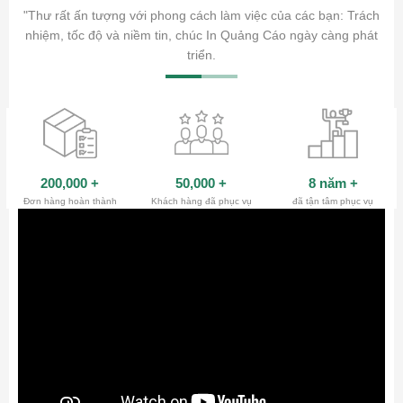
ăm sóc
"Thư rất ấn tượng với phong cách làm việc của các bạn: Trách
ty.
nhiệm, tốc độ và niềm tin, chúc In Quảng Cáo ngày càng phát
triển.
200,000
+
50,000
+
8 năm
+
Đơn hàng hoàn thành
Khách hàng đã phục vụ
đã tận tâm phục vụ