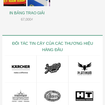
IN BẢNG TRAO GIẢI
67,000
₫
ĐỐI TÁC TIN CẬY CỦA CÁC THƯƠNG HIỆU
HÀNG ĐẦU