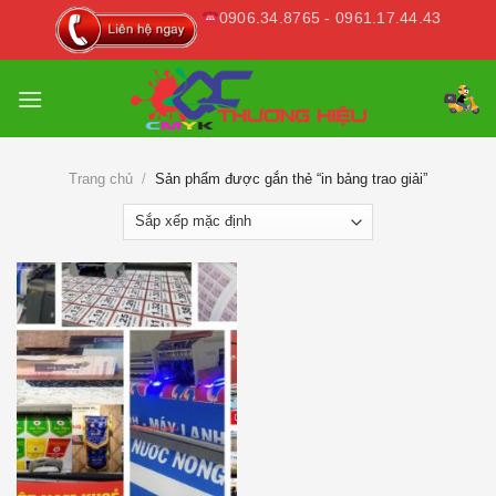
Skip
0906.34.8765 - 0961.17.44.43
to
content
Trang chủ
/
Sản phẩm được gắn thẻ “in bảng trao giải”