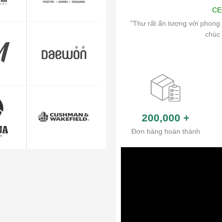
Art
CE
ch vụ chăm sóc khách hàng và hệ thống
"Thư rất ấn tượng với phong 
ủa công ty.
chúc 
200,000
+
Đơn hàng hoàn thành