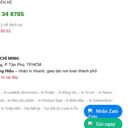
IÊN HỆ
 34 8765
ý về dịch vụ
 60 61
CHÍ MINH:
ng, P. Tân Phú, TP.HCM
ng Hiệu
– nhận in nhanh, giao tận nơi toàn thành phố
trí tại đây
p
In Leaflets, Brochures
In Poster
In Băng rôn
In Tờ rơi
In Flyers
|
|
|
|
|
|
bel
In Mác sản phẩm
In Product Tags
In Biểu Mẫu
In Caebonless
|
|
|
|
|
In Thiệp Mời
Tạo Mã Qr
Tạo Mã Qr Code In Ấn
|
|
Nhắn Zalo
Gọi ngay