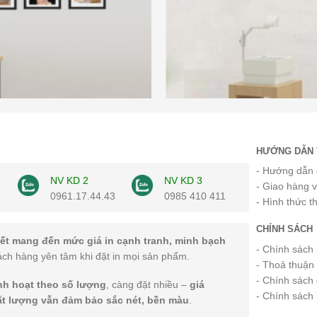
HƯỚNG DẪN 
- Hướng dẫn 
NV KD 2
NV KD 3
- Giao hàng 
0961.17.44.43
0985 410 411
- Hình thức t
CHÍNH SÁCH
ết mang đến mức giá in cạnh tranh, minh bạch
- Chính sách
ách hàng yên tâm khi đặt in mọi sản phẩm.
- Thoả thuận
- Chính sách 
inh hoạt theo số lượng
, càng đặt nhiều –
giá
- Chính sách
ất lượng vẫn đảm bảo sắc nét, bền màu
.