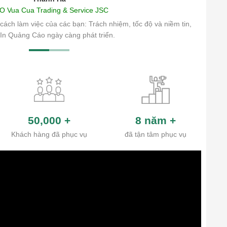
O Vua Cua Trading & Service JSC
cách làm việc của các bạn: Trách nhiệm, tốc độ và niềm tin,
In Quảng Cáo ngày càng phát triển.
50,000
+
8 năm
+
Khách hàng đã phục vụ
đã tận tâm phục vụ