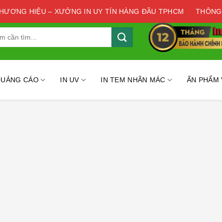
THƯƠNG HIỆU – XƯỞNG IN UY TÍN HÀNG ĐẦU TPHCM
THÔNG
QUẢNG CÁO
IN UV
IN TEM NHÃN MÁC
ẤN PHẨM