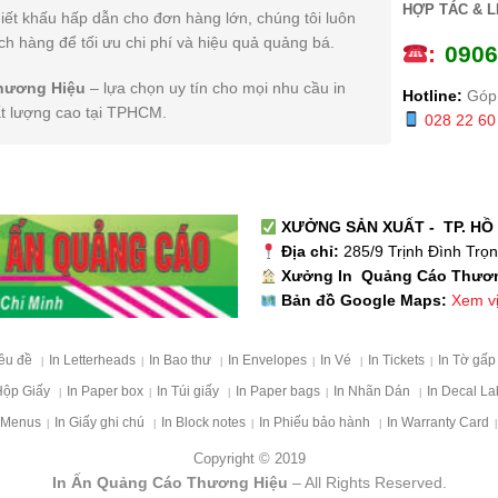
HỢP TÁC & L
iết khấu hấp dẫn cho đơn hàng lớn, chúng tôi luôn
h hàng để tối ưu chi phí và hiệu quả quảng bá.
:
0
906
hương Hiệu
– lựa chọn uy tín cho mọi nhu cầu in
Hotline:
Góp 
ất lượng cao tại TPHCM.
028 22 60
XƯỞNG SẢN XUẤT - TP. HỒ 
Địa chỉ:
285/9 Trịnh Đình Trọ
Xưởng In Quảng Cáo Thươ
Xem vị 
Bản đồ Google Maps:
iêu đề
In Letterheads
In Bao thư
In Envelopes
In Vé
In Tickets
In Tờ gấ
|
|
|
|
|
|
Hộp Giấy
In Paper box
In Túi giấy
In Paper bags
In Nhãn Dán
In Decal La
|
|
|
|
|
 Menus
In Giấy ghi chú
In Block notes
In Phiếu bảo hành
In Warranty Card
|
|
|
|
|
Copyright © 2019
In Ấn Quảng Cáo Thương Hiệu
– All Rights Reserved.