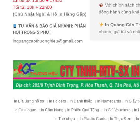
Chiều từ: 13h30 ÷ 17h30
Với chính sách ch
Tối từ: 18h ÷ 22h00
đồng hành cùng khác
(Chủ Nhật Nghỉ & Hỗ In Hàng Gấp)
In Quảng Cáo T
TƯ VẤN & BÁO GIÁ NHANH: PHẢN
nhanh, giá tốt và ch
HỒI TRONG 5 PHÚT
inquangcaothuonghieu@gmail.com
In Bìa đựng hồ sơ
In Folders
In Danh thiếp
In Namecards
In Giấy t
|
|
|
|
In Catalogue
In Cẩm Nang
In Phiếu Quà Tặng
In Gift Vouchers
In 
|
|
|
|
In Thẻ nhựa
In Plastic Cards
In Thực Đơn
In
|
|
|