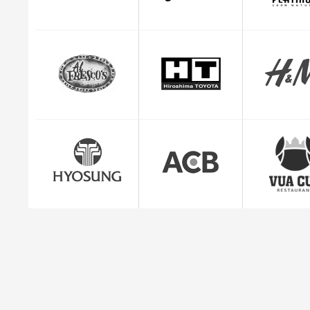
CEO Giuse
"Mình cảm thấy rất yên tâm và hài lòng với dị
quản lý đơn hàng c