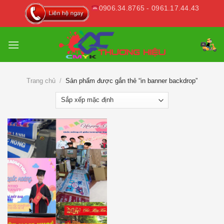
Skip
0906.34.8765 - 0961.17.44.43
to
content
Trang chủ
/
Sản phẩm được gắn thẻ “in banner backdrop”