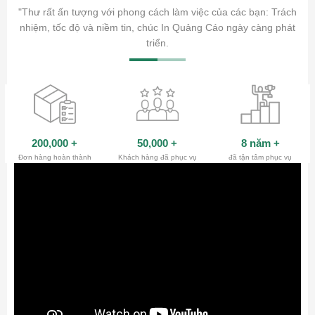
ăm sóc
"Thư rất ấn tượng với phong cách làm việc của các bạn: Trách
ty.
nhiệm, tốc độ và niềm tin, chúc In Quảng Cáo ngày càng phát
triển.
200,000
+
50,000
+
8 năm
+
Đơn hàng hoàn thành
Khách hàng đã phục vụ
đã tận tâm phục vụ