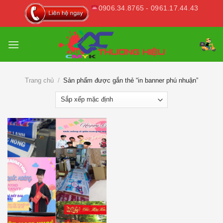
Skip
0906.34.8765 - 0961.17.44.43
to
content
Trang chủ
/
Sản phẩm được gắn thẻ “in banner phú nhuận”