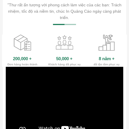
ăm sóc
"Thư rất ấn tượng với phong cách làm việc của các bạn: Trách
ty.
nhiệm, tốc độ và niềm tin, chúc In Quảng Cáo ngày càng phát
triển.
200,000
+
50,000
+
8 năm
+
Đơn hàng hoàn thành
Khách hàng đã phục vụ
đã tận tâm phục vụ