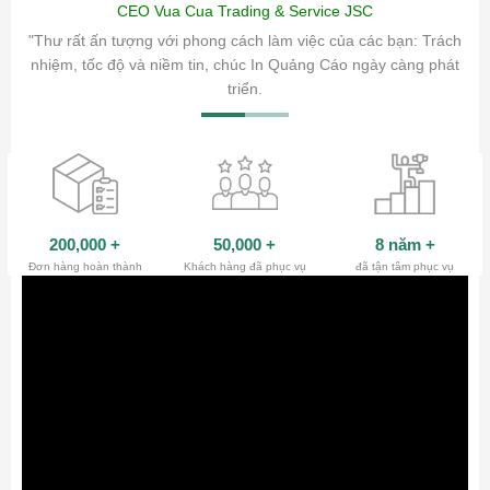
CEO Vua Cua Trading & Service JSC
ăm sóc
"Thư rất ấn tượng với phong cách làm việc của các bạn: Trách
ty.
nhiệm, tốc độ và niềm tin, chúc In Quảng Cáo ngày càng phát
triển.
200,000
+
50,000
+
8 năm
+
Đơn hàng hoàn thành
Khách hàng đã phục vụ
đã tận tâm phục vụ