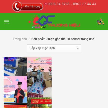
Skip
0906.34.8765 - 0961.17.44.43
to
content
Trang chủ
/
Sản phẩm được gắn thẻ “in banner trong nhà”