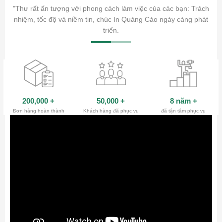
ăm sóc
"Thư rất ấn tượng với phong cách làm việc của các bạn: Trách
ty.
nhiệm, tốc độ và niềm tin, chúc In Quảng Cáo ngày càng phát
triển.
200,000
+
50,000
+
8 năm
+
Đơn hàng hoàn thành
Khách hàng đã phục vụ
đã tận tâm phục vụ